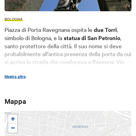
BOLOGNA
Piazza di Porta Ravegnana ospita le
due Torri
,
simbolo di Bologna, e la
statua di San Petronio
,
santo protettore della città. Il suo nome si deve
probabilmente all’antica presenza della porta da cui
si apriva la strada che conduceva a Ravenna: Via
San Vitale.
Mostra altro
Nel corso dei secoli la piazza è stata sottoposta a
varie trasformazioni, e i cambiamenti apportati tra
l’Ottocento e il Novecento l’hanno resa
Mappa
principalmente uno snodo da dove si diramano
varie arterie del centro, tra cui
Via Zamboni
,
Via
+
San Vitale
,
Strada Maggiore
e
Via Rizzoli
.
−