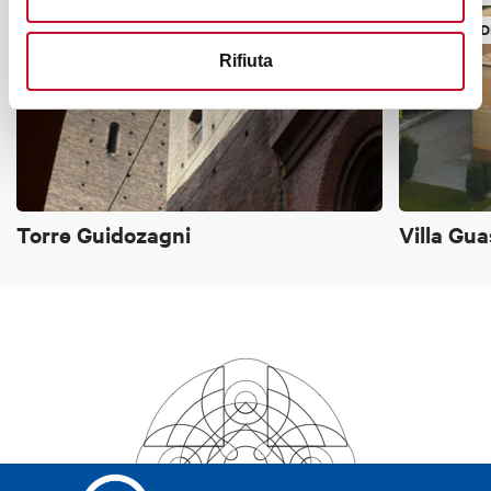
TORRI, EDIFICI STORICI
TORRI, ED
Rifiuta
Torre Guidozagni
Villa Gua