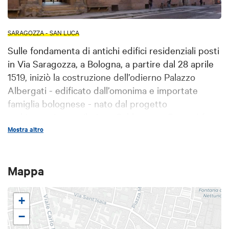
SARAGOZZA - SAN LUCA
Sulle fondamenta di antichi edifici residenziali posti
in Via Saragozza, a Bologna, a partire dal 28 aprile
1519, iniziò la costruzione dell’odierno Palazzo
Albergati - edificato dall’omonima e importate
famiglia bolognese - nato dal progetto
architettonico attribuito a Baldassarre Peruzzi (o a
Domenico da Varignana).
Mostra altro
In una posizione eccezionale rispetto agli altri,
Palazzo Albergati primeggia sulla via del centro
Mappa
storico bolognese con la sua imponente facciata
che assunse la forma definitiva nel primo decennio
+
del ‘600, e vanta all’interno preziosi affreschi del
‘600/’700 tra i quali il Fregio di Bartolomeo Cesi
−
raffigurante le Storie di Annibale e alcuni scene