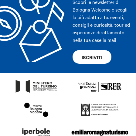
Scopri le newsletter di
Bologna Welcome e scegli
la più adatta a te: eventi,
consigli e curiosità, tour ed
esperienze direttamente
nella tua casella mail
ISCRIVITI