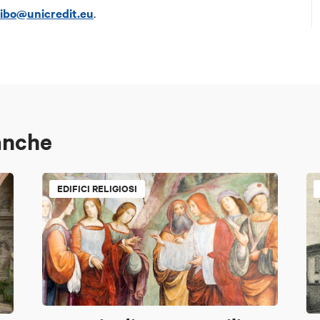
bo@unicredit.eu
.
anche
EDIFICI RELIGIOSI