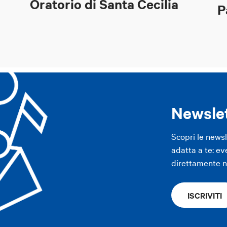
Oratorio di Santa Cecilia
P
Newsle
Scopri le news
adatta a te: ev
direttamente ne
ISCRIVITI