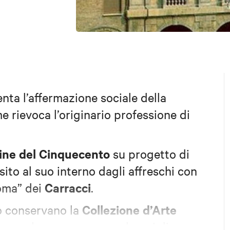
a l’affermazione sociale della
e rievoca l’originario professione di
fine del Cinquecento
su progetto di
ito al suo interno dagli affreschi con
Carracci
Roma” dei
.
Collezione d’Arte
o conservano la
anca
che annovera capolavori di