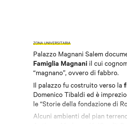
ZONA UNIVERSITARIA
Palazzo Magnani Salem document
Famiglia Magnani
il cui cognom
“magnano”, ovvero di fabbro.
Il palazzo fu costruito verso la
Domenico Tibaldi ed è imprezios
le “Storie della fondazione di 
Alcuni ambienti del pian terren
Antica e Moderna UniCredit B