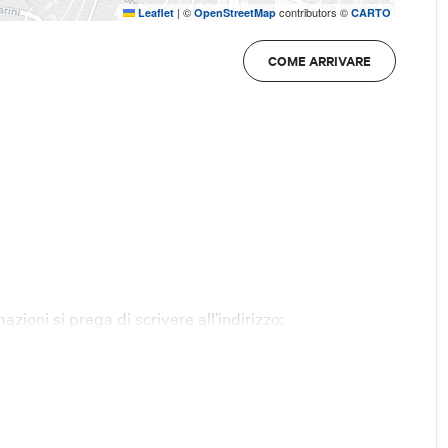
|
©
contributors ©
Leaflet
OpenStreetMap
CARTO
COME ARRIVARE
zioni si prega di scrivere all’indirizzo:
emagnanibo@unicredit.eu
.