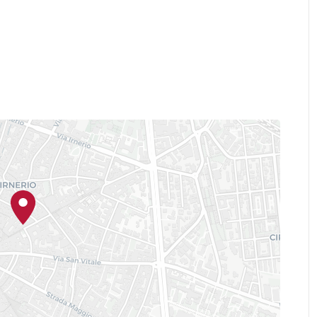
co Palmezzano
Guercino
, da
a
Giorgio Morandi
Filippo De Pisis
,
,