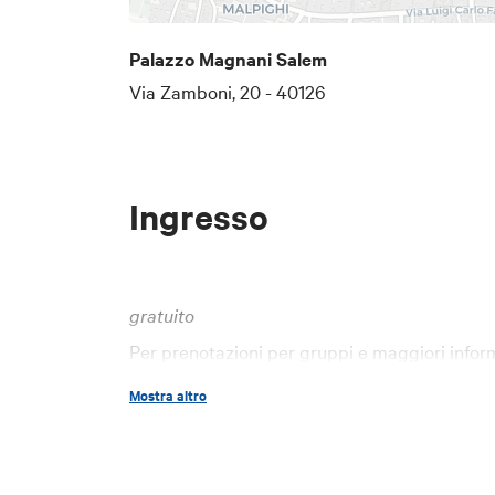
Palazzo Magnani Salem
Via Zamboni, 20 - 40126
Ingresso
gratuito
Per prenotazioni per gruppi e maggiori informa
unicreditartcollection@unicredit.eu
e/o
pr
Mostra altro