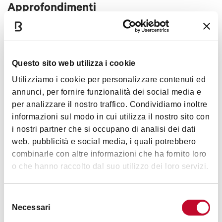
Approfondimenti
Visite guidate gratuite
al sabato pomeriggio. maggiori
informazioni sul
sito
Questo sito web utilizza i cookie
Utilizziamo i cookie per personalizzare contenuti ed
Mostra altro
annunci, per fornire funzionalità dei social media e
per analizzare il nostro traffico. Condividiamo inoltre
informazioni sul modo in cui utilizza il nostro sito con
Orari
i nostri partner che si occupano di analisi dei dati
web, pubblicità e social media, i quali potrebbero
combinarle con altre informazioni che ha fornito loro
o che hanno raccolto dal suo utilizzo dei loro servizi.
Casa-Museo
Martedì
e
Giovedì
: 9:00 – 13:00
Selezione
Venerdì
: 15:00 – 19:00
Necessari
del
Sabato
,
Domenica
e
giorni
consenso