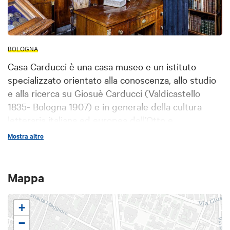
BOLOGNA
Casa Carducci è una casa museo e un istituto
specializzato orientato alla conoscenza, allo studio
e alla ricerca su Giosuè Carducci (Valdicastello
1835- Bologna 1907) e in generale della cultura
letteraria italiana ed europea dell’Otto e
Novecento.
Mostra altro
Mappa
+
−