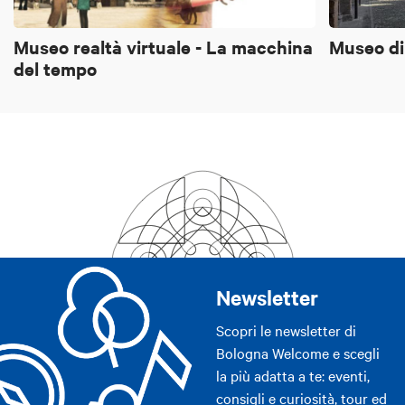
Museo realtà virtuale - La macchina
Museo di
del tempo
Newsletter
Scopri le newsletter di
Bologna Welcome e scegli
la più adatta a te: eventi,
consigli e curiosità, tour ed