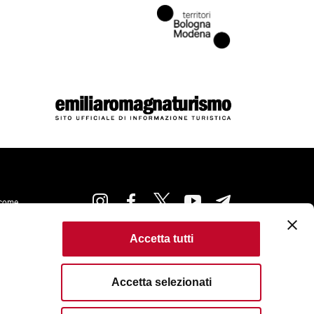
come
Accetta tutti
kie Policy
Accessibilità
Condizioni di Utilizzo
ta
Criteri di pubblicazione
Accetta selezionati
served. Fondazione Bologna Welcome | Piazza del Nettuno, 1,
I. e C.F. 04159281205 | REA: BO - 573761 |