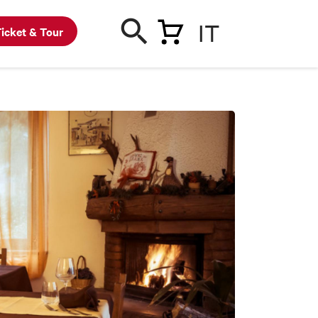
IT
icket & Tour