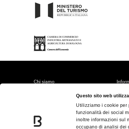
Chi siamo
Inform
Fondazione Bologna Welcome
Organi
Questo sito web utilizza
Contatti
Territ
Utilizziamo i cookie per
Palazzo Re Enzo
Turis
funzionalità dei social m
Convention Bureau
Media
inoltre informazioni sul m
Incoming Travel Agency
Down
occupano di analisi dei 