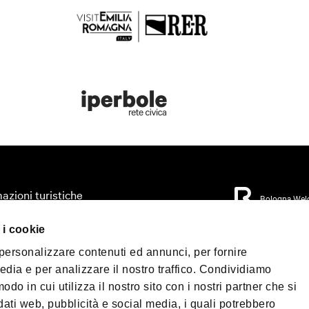
azioni turistiche
Bologna Wel
zza il tuo viaggio
 i cookie
orio
Privacy Policy
Coo
 personalizzare contenuti ed annunci, per fornire
Condizioni di Vendi
mo accessibile
edia e per analizzare il nostro traffico. Condividiamo
 & Press
odo in cui utilizza il nostro sito con i nostri partner che si
©2026 All rights re
load
40124 - Bologna | P.
dati web, pubblicità e social media, i quali potrebbero