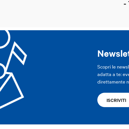
-
Newsle
Scopri le news
adatta a te: ev
direttamente ne
ISCRIVITI