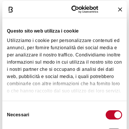
Dettagli
Servizi
Questo sito web utilizza i cookie
Giardino/dehor
Utilizziamo i cookie per personalizzare contenuti ed
Parcheggio privato
annunci, per fornire funzionalità dei social media e
Locale storico
per analizzare il nostro traffico. Condividiamo inoltre
informazioni sul modo in cui utilizza il nostro sito con
Sala privata
Mostra altro
i nostri partner che si occupano di analisi dei dati
Personale multilingue
web, pubblicità e social media, i quali potrebbero
Animali ammessi
combinarle con altre informazioni che ha fornito loro
Orari
Per gruppi
o che hanno raccolto dal suo utilizzo dei loro servizi.
Romantico
Selezione
Menù "A Bologna mangio bene"
12.00 - 15.00
Necessari
del
19.00 - 22.30
consenso
Specialità