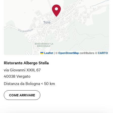
I dolci sono esclusivamente di nostra produzione:
dolce al croccantino di mandorle, fiordilatte
tradizionale, tenerina al cioccolato, zuccotto allo
zabaione, salame al cioccolato.
|
©
contributors ©
Leaflet
OpenStreetMap
CARTO
Ristorante Albergo Stella
via Giovanni XXIII, 67
40038 Vergato
Distanza da Bologna
< 50 km
COME ARRIVARE