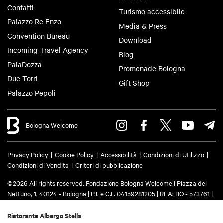
Contatti
Turismo accessibile
Palazzo Re Enzo
Media & Press
Convention Bureau
Download
Incoming Travel Agency
Blog
PalaDozza
Promenade Bologna
Due Torri
Gift Shop
Palazzo Pepoli
Bologna Welcome
Privacy Policy
Cookie Policy
Accessibilità
Condizioni di Utilizzo
Condizioni di Vendita
Criteri di pubblicazione
©2026 All rights reserved. Fondazione Bologna Welcome | Piazza del
Nettuno, 1, 40124 - Bologna | P.I. e C.F. 04159281205 | REA: BO - 573761 |
Telefono
+39 051 6583111
| Email:
info@bolognawelcome.it
|
PEC:
fondazionebolognawelcome@legalmail.it
Ristorante Albergo Stella