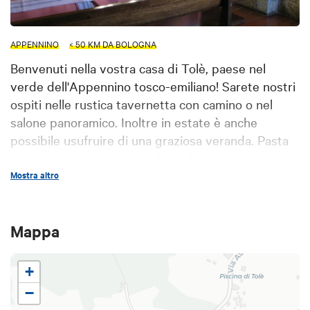
APPENNINO
< 50 KM DA BOLOGNA
Benvenuti nella vostra casa di Tolè, paese nel
verde dell'Appennino tosco-emiliano! Sarete nostri
ospiti nelle rustica tavernetta con camino o nel
salone panoramico. Inoltre in estate è anche
possibile usufruire di una graziosa veranda. Pasta
fresca al mattarello! Tortellini in brodo, Lasagne
verdi alla bolognese, Tagliatelle al ragù, Tortelloni
Mostra altro
di ricotta burro e salvia, Passatelli in brodo,
Tortellacci verdi ai quattro formaggi. I secondi
Mappa
comprendono la nostra rinomata Cotoletta alla
bolognese, gli Arrosti di carne mista. Come
contorno, il fritto misto di verdure e crema dolce, le
+
patatine fritte di Tolè. In autunno proponiamo il
−
tartufo bianco dei Colli Bolognesi e i funghi porcini.