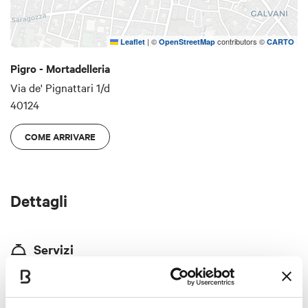
|
©
contributors ©
Leaflet
OpenStreetMap
CARTO
Pigro - Mortadelleria
Via de' Pignattari 1/d
40124
COME ARRIVARE
Dettagli
Servizi
Locale storico
Specialità