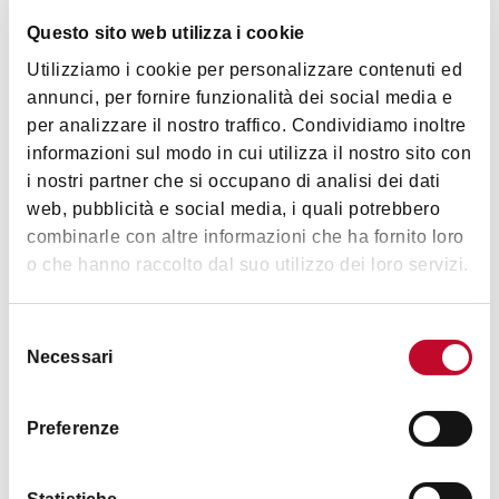
Mortadella
Questo sito web utilizza i cookie
Utilizziamo i cookie per personalizzare contenuti ed
annunci, per fornire funzionalità dei social media e
per analizzare il nostro traffico. Condividiamo inoltre
informazioni sul modo in cui utilizza il nostro sito con
Orari
i nostri partner che si occupano di analisi dei dati
web, pubblicità e social media, i quali potrebbero
combinarle con altre informazioni che ha fornito loro
Dalle 10.45 alle 21.30
o che hanno raccolto dal suo utilizzo dei loro servizi.
Selezione
Contatti
Necessari
del
consenso
Preferenze