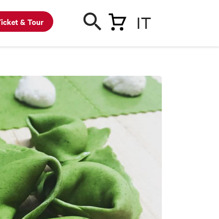
IT
icket & Tour