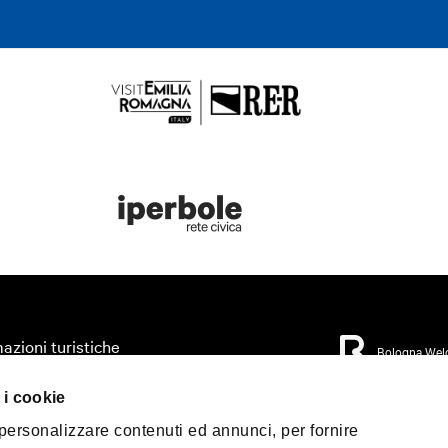
azioni turistiche
Bologna Wel
zza il tuo viaggio
 i cookie
orio
Privacy Policy
Coo
 personalizzare contenuti ed annunci, per fornire
Condizioni di Vendi
mo accessibile