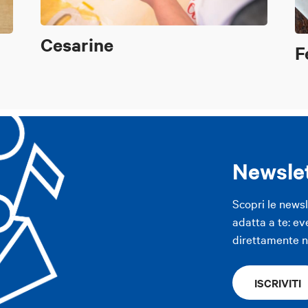
Cesarine
F
Newsle
Scopri le news
adatta a te: ev
direttamente ne
ISCRIVITI