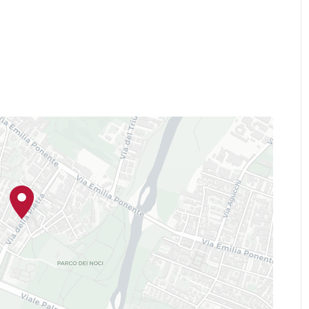
.com/pages/category/Local-
ni-205938039612719/