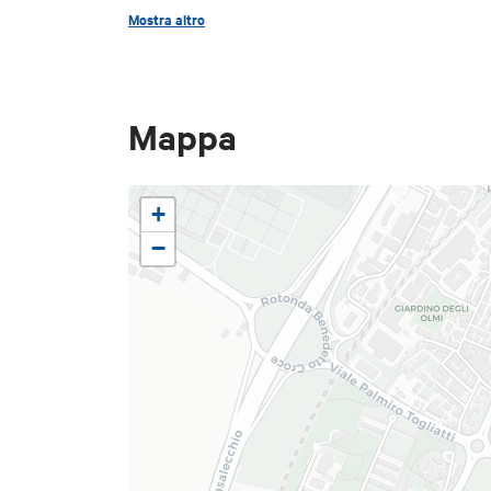
Mostra altro
https://www.facebook
Credits:
Business/Pane-Pasta-Santoli
Mappa
+
−