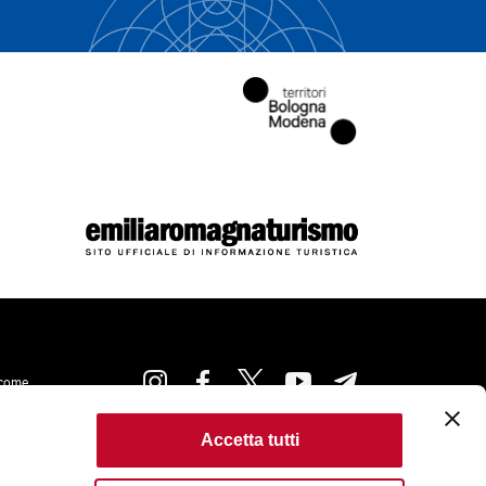
come
Accetta tutti
kie Policy
Accessibilità
Condizioni di Utilizzo
ta
Criteri di pubblicazione