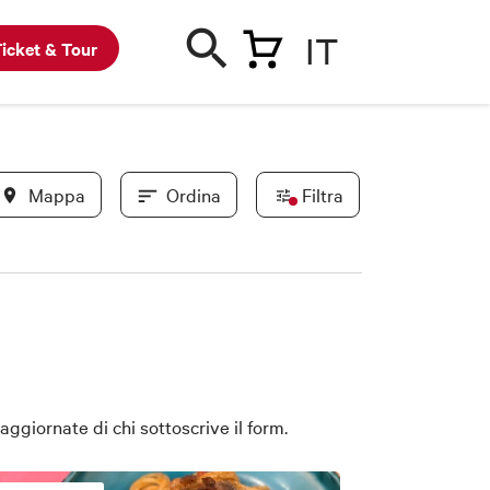
IT
icket & Tour
Mappa
Ordina
Filtra
In evidenza
Convenzionati BWC
Novità
ggiornate di chi sottoscrive il form.