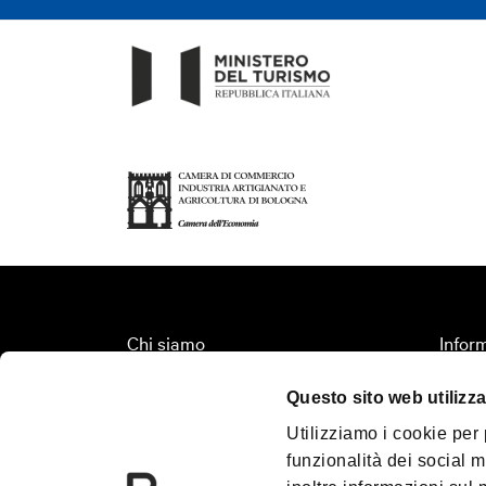
Chi siamo
Inform
Fondazione Bologna Welcome
Organi
Questo sito web utilizza
Contatti
Territ
Utilizziamo i cookie per
Palazzo Re Enzo
Turis
funzionalità dei social m
Convention Bureau
Media