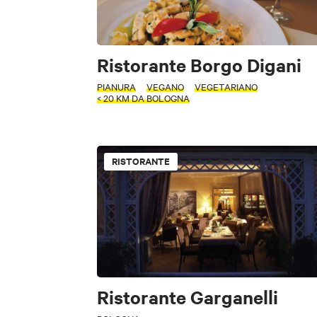
Ristorante Borgo Digani
PIANURA
VEGANO
VEGETARIANO
< 20 KM DA BOLOGNA
PERIODO
Seleziona un pe
RISTORANTE
TIPOLOGIA
+
Ristorante
−
CERCA
Self Service
Ristorante Garganelli
TIPOLOGIA
FILTRI