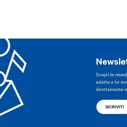
ppennino
Area imolese
Pianura
Modena
Altre città
APP
APP
Newsle
Scopri le news
adatta a te: ev
direttamente ne
ISCRIVITI