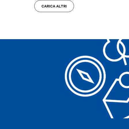
Bologna
A
CARICA ALTRI
Cancella filtri
Cancella filtri