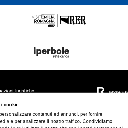
azioni turistiche
Bologna Wel
zza il tuo viaggio
 i cookie
orio
Privacy Policy
Coo
 personalizzare contenuti ed annunci, per fornire
Condizioni di Vendi
mo accessibile
edia e per analizzare il nostro traffico. Condividiamo
 & Press