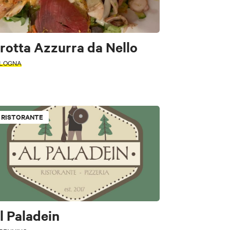
rotta Azzurra da Nello
LOGNA
RISTORANTE
Fast Food
l Paladein