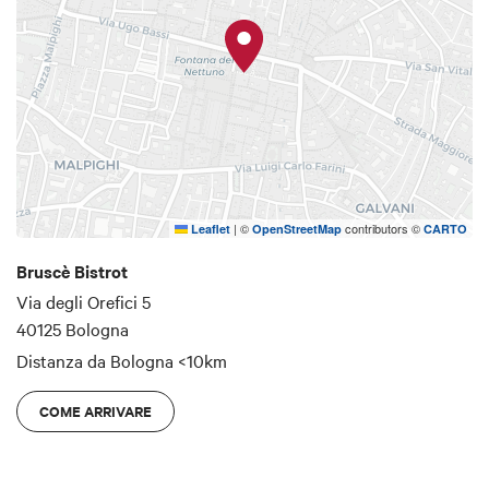
territorio, e le birre assolutamente artigianali.
|
©
contributors ©
Leaflet
OpenStreetMap
CARTO
Bruscè Bistrot
Via degli Orefici 5
40125 Bologna
Distanza da Bologna
<10km
COME ARRIVARE