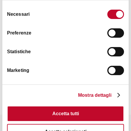
Selezione
Necessari
del
consenso
Orari
Preferenze
Aperto tutti i giorni 10:00-1:00
Statistiche
Marketing
Contatti
Mostra dettagli
Accetta tutti
Potrebbe interessarti anche