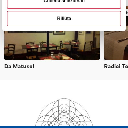
Accetta selezionati
RISTORANTE
TRATTORIA/OSTERIA
RISTORA
Rifiuta
Da Matusel
Radici T