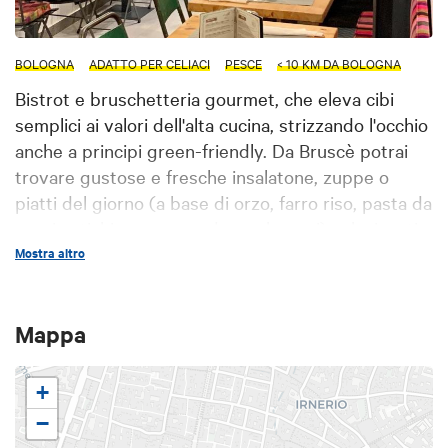
BOLOGNA
ADATTO PER CELIACI
PESCE
< 10 KM DA BOLOGNA
Bistrot e bruschetteria gourmet, che eleva cibi
semplici ai valori dell'alta cucina, strizzando l'occhio
anche a principi green-friendly. Da Bruscè potrai
trovare gustose e fresche insalatone, zuppe o
piatti del giorno (a base di orzo, farro riso, pasta da
grani antichi, pesce, verdure e legumi) selezionati
da noi in base alla stagionalità. Le materie prime,
Mostra altro
che avranno quindi nella stagionalità la parola
d'ordine, saranno ricercate e di qualità, biologiche e
Mappa
a km 0, ove possibile. I formaggi, l'olio evo, l'aceto
balsamico sempre bio certificati e a km0; i pesci
saranno scelti, compatibilmente con quanto il
+
mercato ittico bolognese offre, con criteri di
−
sostenibilità. I vini, tutti certificati biologici e del