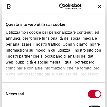
Servizi
Aria condizionata
Questo sito web utilizza i cookie
Giardino/dehor
Utilizziamo i cookie per personalizzare contenuti ed
Carta dei vini
annunci, per fornire funzionalità dei social media e
per analizzare il nostro traffico. Condividiamo inoltre
Premiato/con chef noto
Mostra altro
informazioni sul modo in cui utilizza il nostro sito con
Locale storico
i nostri partner che si occupano di analisi dei dati
Sala privata
web, pubblicità e social media, i quali potrebbero
Orari
combinarle con altre informazioni che ha fornito loro
Personale multilingue
o che hanno raccolto dal suo utilizzo dei loro servizi.
Animali ammessi
Per gruppi
Martedì e Domenica 15:00-22:00
Selezione
Mercoledì e Giovedì 15:00-01:00
Romantico
Necessari
del
Venerdì e Sabato 15:00-02:00
Accessibilità
consenso