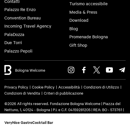
Contatti
Turismo accessibile
Palazzo Re Enzo
Media & Press
Convention Bureau
Download
Incoming Travel Agency
Blog
PalaDozza
Promenade Bologna
Due Torri
Gift Shop
Palazzo Pepoli
Bologna Welcome
Privacy Policy
Cookie Policy
Accessibilità
Condizioni di Utilizzo
Condizioni di Vendita
Criteri di pubblicazione
©2026 All rights reserved. Fondazione Bologna Welcome | Piazza del
Nettuno, 1, 40124 - Bologna | P.I. e C.F. 04159281205 | REA: BO - 573761 |
Telefono
+39 051 6583111
| Email:
info@bolognawelcome.it
|
PEC:
fondazionebolognawelcome@legalmail.it
VeryNice GastroCocktail Bar