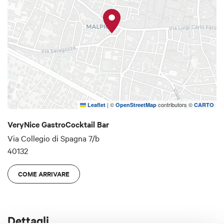
|
©
contributors ©
Leaflet
OpenStreetMap
CARTO
VeryNice GastroCocktail Bar
Via Collegio di Spagna 7/b
40132
COME ARRIVARE
Dettagli