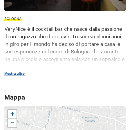
BOLOGNA
VeryNice è il cocktail bar che nasce dalla passione
di un ragazzo che dopo aver trascorso alcuni anni
in giro per il mondo ha deciso di portare a casa le
sue esperienze nel cuore di Bologna. Il ristorante
ha una piccola e accogliente sala con un soppalco e
una veranda interna privata accessibile anche ai
fumatori. Nel menu puoi trovare vini del territorio
Mostra altro
abbinati a formaggi e salumi DOP, cocktail
stagionali che cambiano ogni 4 mesi, e la novità
Mappa
della gastronomia applicata nei cocktails, un
concetto di bere che sconvolgerà anche i più
esperti.
+
−