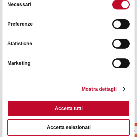
Necessari
del
consenso
12.30 - 14.30
Preferenze
19.00 - 00.00
Statistiche
Contatti
Marketing
Mostra dettagli
Accetta tutti
Potrebbe interessarti anche
Accetta selezionati
PIZZERIA
PIZZERIA