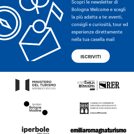
Scopri le newsletter di
Bologna Welcome e scegli
la più adatta a te: eventi,
consigli e curiosità, tour ed
esperienze direttamente
nella tua casella mail
ISCRIVITI