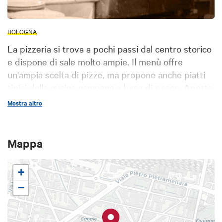
BOLOGNA
La pizzeria si trova a pochi passi dal centro storico
e dispone di sale molto ampie. Il menù offre
un'ampia scelta di pizze, ma propone anche piatti
tipici della cucina campana a base di pesce. Aperto
tutti i giorni della settimana.
Mostra altro
Mappa
+
−