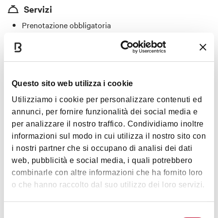
Servizi
Prenotazione obbligatoria
Aria condizionata
Giardino/dehor
Lo sport su maxischermo a Bologna
Questo sito web utilizza i cookie
Specialità
Utilizziamo i cookie per personalizzare contenuti ed
Pizza napoletana e piatti a base di pesce.
annunci, per fornire funzionalità dei social media e
per analizzare il nostro traffico. Condividiamo inoltre
Carte accettate
informazioni sul modo in cui utilizza il nostro sito con
i nostri partner che si occupano di analisi dei dati
Bancomat, American Express
web, pubblicità e social media, i quali potrebbero
combinarle con altre informazioni che ha fornito loro
o che hanno raccolto dal suo utilizzo dei loro servizi.
Orari
Selezione