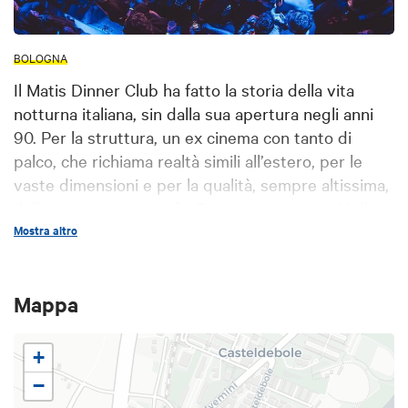
BOLOGNA
Il Matis Dinner Club ha fatto la storia della vita
notturna italiana, sin dalla sua apertura negli anni
90. Per la struttura, un ex cinema con tanto di
palco, che richiama realtà simili all’estero, per le
vaste dimensioni e per la qualità, sempre altissima,
della proposta musicale. Da qui sono passati i dj
superstar americani. Uno degli appuntamenti di
Mostra altro
maggior successo è la serata We Love Echoes,
dedicata al club della Romagna, uno dei luoghi in
Mappa
Italia dove, per la prima volta, i dj hanno
selezionato la musica house.
+
−
Credits
matisclubofficial