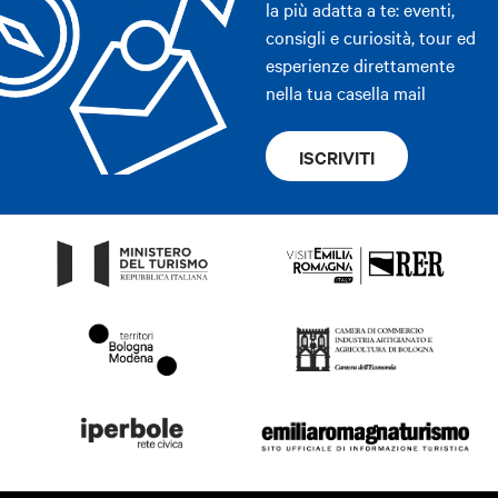
la più adatta a te: eventi,
consigli e curiosità, tour ed
esperienze direttamente
nella tua casella mail
ISCRIVITI