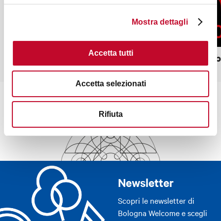
Mostra dettagli
Accetta tutti
Serre dei Giardini Margherita
Red Clu
Accetta selezionati
Rifiuta
Newsletter
Scopri le newsletter di
Bologna Welcome e scegli