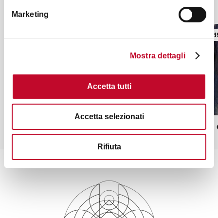
Potrebbe interessarti anche
Marketing
AGRITURISMO
AGRITUR
Mostra dettagli
Accetta tutti
Accetta selezionati
Tenuta Santa Croce
Campus 
Rifiuta