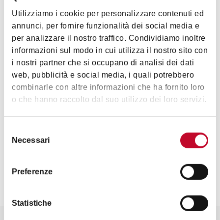
Utilizziamo i cookie per personalizzare contenuti ed
Accessibilità
annunci, per fornire funzionalità dei social media e
per analizzare il nostro traffico. Condividiamo inoltre
Ristorazione accessibile in carrozzina
informazioni sul modo in cui utilizza il nostro sito con
Servizi igienici non completamente adattati ma accessibili
i nostri partner che si occupano di analisi dei dati
Parcheggio non riservato per disabili, ma ampio
web, pubblicità e social media, i quali potrebbero
combinarle con altre informazioni che ha fornito loro
o che hanno raccolto dal suo utilizzo dei loro servizi.
Selezione
Contatti
Necessari
del
consenso
Preferenze
Statistiche