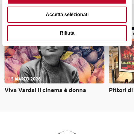
Accetta selezionati
Potrebbe interessarti anche
Rifiuta
MOSTRE, ESPOSIZIONI
MOSTRE, 
Viva Varda! Il cinema è donna
Pittori d