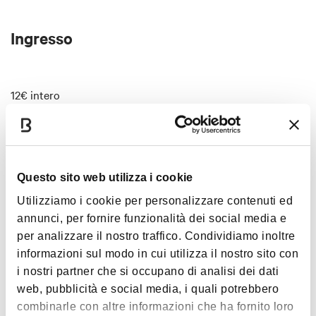
Ingresso
12€ intero
10€ ridotto
10€ laboratorio e visita guidata per bambini/e e ragazzi/e
Questo sito web utilizza i cookie
Interessi
Utilizziamo i cookie per personalizzare contenuti ed
annunci, per fornire funzionalità dei social media e
per analizzare il nostro traffico. Condividiamo inoltre
informazioni sul modo in cui utilizza il nostro sito con
Arte e Cultura
i nostri partner che si occupano di analisi dei dati
web, pubblicità e social media, i quali potrebbero
combinarle con altre informazioni che ha fornito loro