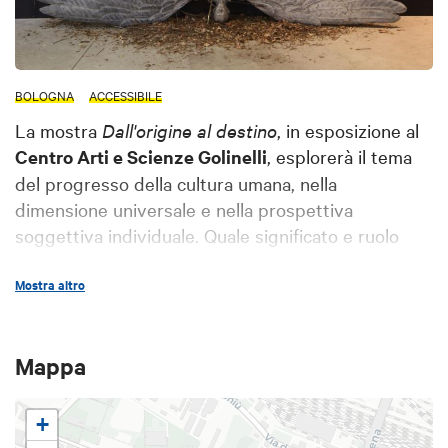
BOLOGNA
ACCESSIBILE
La mostra
Dall'origine al destino
, in esposizione al
Centro Arti e Scienze Golinelli
, esplorerà il tema
del progresso della cultura umana, nella
dimensione universale e nella prospettiva
soggettiva individuale. Quale significato e ruolo
hanno avuto la capacità di orientamento e il
concetto di velocità in relazione allo sviluppo della
Mostra altro
tecnica? Lo scopriremo in un viaggio affascinante,
inedito e coinvolgente tra arte, scienza e
Mappa
tecnologia.
+