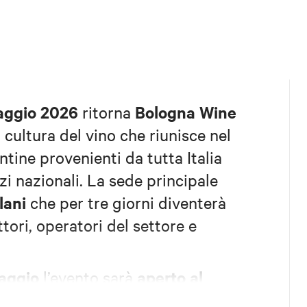
maggio 2026
Bologna Wine
ritorna
 cultura del vino che riunisce nel
ntine provenienti da tutta Italia
i nazionali. La sede principale
lani
che per tre giorni diventerà
tori, operatori del settore e
aggio
aperto al
l’evento sarà
edicate alla degustazione e alla