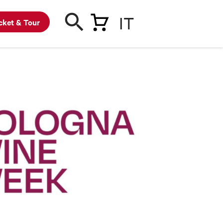
IT
cket & Tour