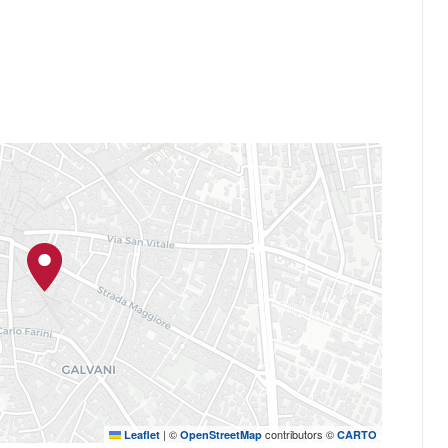
lunedì 18 maggio
enti, mentre
sarà
operatori del settore
– horeca, buyer,
, Bologna Wine Week si estenderà
volgendo il tessuto cittadino con
menti di approfondimento
che
ttori e consorzi. Ristoranti ed
peciali e wine pairing dedicati alle
 dialogo diretto tra evento e città.
cultura vinicola e celebrare le
iane e dell'Emilia Romagna.
|
©
contributors ©
Leaflet
OpenStreetMap
CARTO