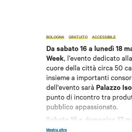
BOLOGNA
GRATUITO
ACCESSIBILE
Da sabato 16 a lunedì 18 
Week
,
l’evento dedicato alla
cuore della città circa 50 ca
insieme a importanti consorz
Palazzo Iso
dell'evento sarà
punto di incontro tra produt
pubblico appassionato.
Sabato 16 e domenica 17 m
pubblico
con due giornate d
Mostra altro