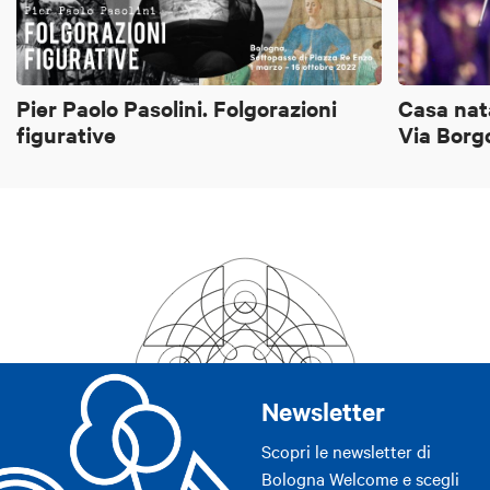
Pier Paolo Pasolini. Folgorazioni
Casa nata
figurative
Via Borg
Newsletter
Scopri le newsletter di
Bologna Welcome e scegli