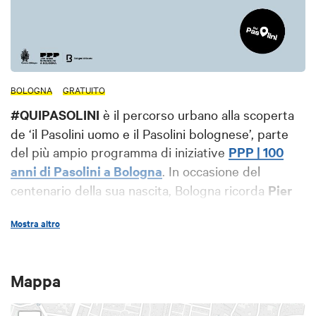
BOLOGNA
GRATUITO
#QUIPASOLINI
è il percorso urbano alla scoperta
de ‘il Pasolini uomo e il Pasolini bolognese’, parte
del più ampio programma di iniziative
PPP | 100
anni di Pasolini a Bologna
. In occasione del
cente
nario della sua nascita
, Bologna ricorda
Pier
Paolo Pasolini
attraverso alcune
visite guidate e
Mostra altro
gratuite
nei luoghi della sua nascita e formazione,
ma anche del suo genio creativo e della sua anima
controversa.
Mappa
PRENOTA LA VISITA