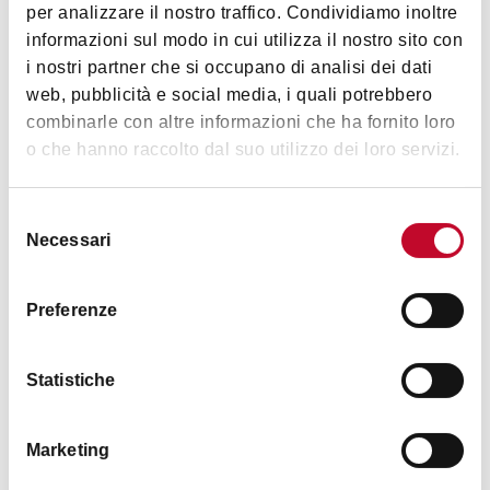
per analizzare il nostro traffico. Condividiamo inoltre
Arte e Cultura
informazioni sul modo in cui utilizza il nostro sito con
i nostri partner che si occupano di analisi dei dati
web, pubblicità e social media, i quali potrebbero
combinarle con altre informazioni che ha fornito loro
o che hanno raccolto dal suo utilizzo dei loro servizi.
Approfondimenti
Selezione
Necessari
del
VISITE STRAORDINARIE
consenso
Le visite dell'
11, 18 e 25 giugno 2022
includeranno la
Preferenze
Biblioteca Pasolini
del Liceo Galvani
Statistiche
Orari
Marketing