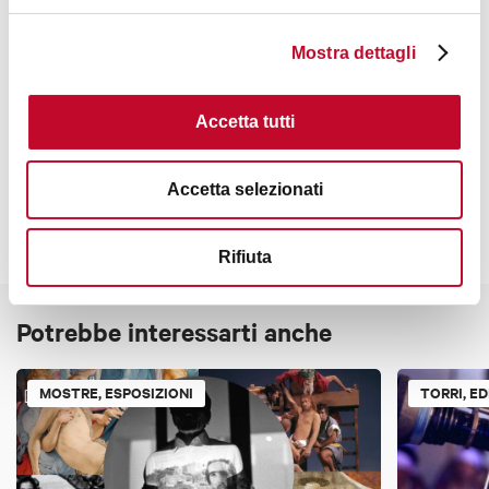
Tutti i sabati alle ore 10:00
Mostra dettagli
Contatti
Accetta tutti
Accetta selezionati
Rifiuta
Potrebbe interessarti anche
MOSTRE, ESPOSIZIONI
TORRI, ED