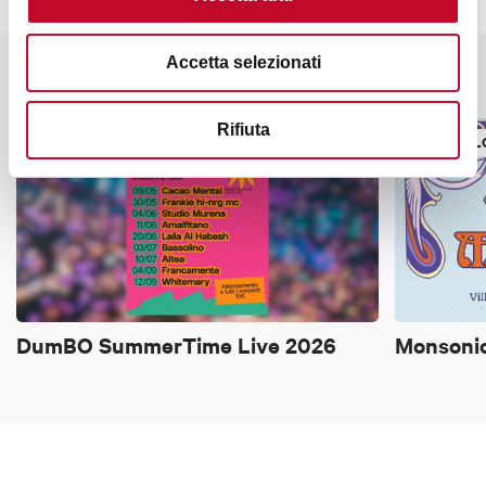
Accetta selezionati
Potrebbe interessarti anche
Rifiuta
CARTELLONE, FESTIVAL
CARTELLO
DumBO SummerTime Live 2026
Monsonic