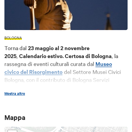
BOLOGNA
Torna
dal
23 maggio al 2 novembre
2025
,
Calendario estivo. Certosa di Bologna
, la
rassegna di eventi culturali curata dal
Museo
civico del Risorgimento
del
Settore Musei Civici
Bologna
, con il contributo di
Bologna Servizi
Cimiteriali
, per valorizzare e promuovere la
Mostra altro
conoscenza del patrimonio storico, artistico e
architettonico racchiuso nel
Cimitero
Monumentale
, la cui rilevanza culturale è stata
Mappa
sancita al livello più alto da
UNESCO
con l’iscrizione
nel 2021 nella lista dei siti Patrimonio Mondiale