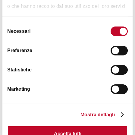
o che hanno raccolto dal suo utilizzo dei loro servizi.
Selezione
Necessari
del
consenso
Orari
Preferenze
Statistiche
Consulta
il sito
per scoprire tutti gli appuntamenti
Marketing
Contatti
Mostra dettagli
Accetta tutti