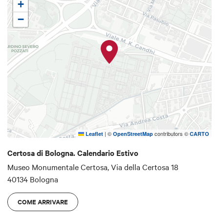
dell’umanità nell’ambito del progetto "Portici di
+
Bologna”.
−
|
©
contributors ©
Leaflet
OpenStreetMap
CARTO
Certosa di Bologna. Calendario Estivo
Museo Monumentale Certosa, Via della Certosa 18
40134 Bologna
COME ARRIVARE