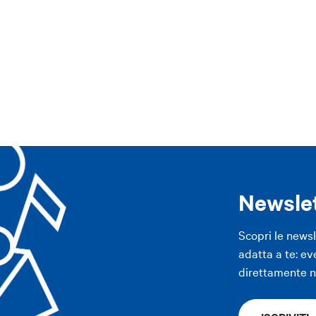
ppennino
Area imolese
Pianura
Modena
Altre città
ppennino
Area imolese
Pianura
Modena
Altre città
APP
APP
Newsle
Scopri le news
adatta a te: ev
direttamente ne