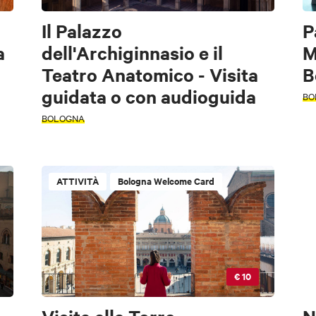
Il Palazzo
P
a
dell'Archiginnasio e il
M
Teatro Anatomico - Visita
B
guidata o con audioguida
BO
BOLOGNA
ATTIVITÀ
Bologna Welcome Card
€ 10