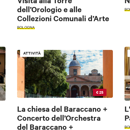
Visita alla Torre
N
dell’Orologio e alle
BO
Collezioni Comunali d’Arte
BOLOGNA
ATTIVITÀ
riodo
riodo
€ 25
La chiesa del Baraccano +
L
Concerto dell’Orchestra
P
del Baraccano +
BO