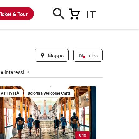
IT
icket & Tour
Mappa
Filtra
a e interessi➝
ATTIVITÀ
Bologna Welcome Card
€ 10