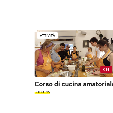
TIPOLOGIA
Accessibile
ATTIVITÀ
INTERESSI
FILTRI
ATTIVITÀ
Accessibile
Arte e Cultura
Fo
INTERESSI
€ 68
Corso di cucina amatorial
M
BOLOGNA
Arte e Cultura
Sc