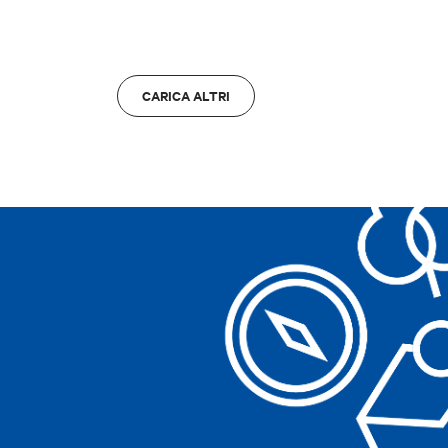
ZONA
ZONA
Bologna
A
Bologna
A
CARICA ALTRI
Cancella filtri
Cancella filtri