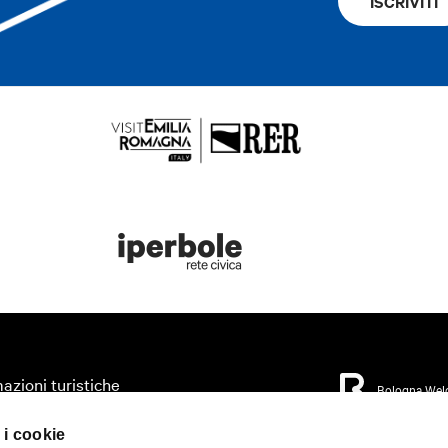
ISCRIVITI
azioni turistiche
Bologna Wel
zza il tuo viaggio
 i cookie
orio