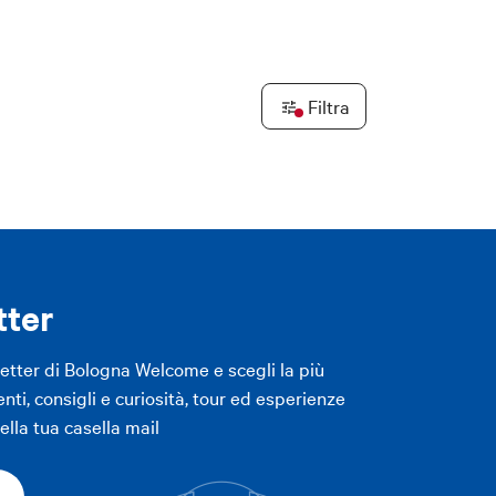
Leaflet
|
©
OpenStreetMap
contributors ©
CARTO
Filtra
LICA FILTRI
LICA FILTRI
tter
letter di Bologna Welcome e scegli la più
enti, consigli e curiosità, tour ed esperienze
lla tua casella mail