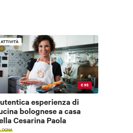
ATTIVITÀ
ori
€ 95
utentica esperienza di
ucina bolognese a casa
e
ella Cesarina Paola
LOGNA