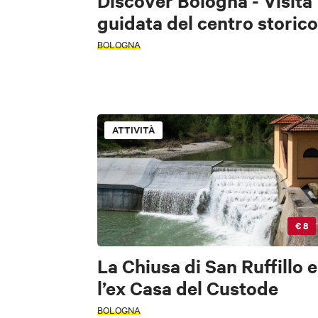
Discover Bologna - Visita
guidata del centro storico
BOLOGNA
ATTIVITÀ
PERIODO
PERIODO
Seleziona un pe
Seleziona un pe
€ 8
+
−
CERCA
La Chiusa di San Ruffillo e
TIPOLOGIA
l’ex Casa del Custode
BOLOGNA
FILTRI