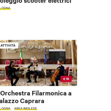
oleggio scooter elettrici
LOGNA
ATTIVITÀ
€ 15
'Orchestra Filarmonica a
alazzo Caprara
LOGNA
AREA IMOLESE