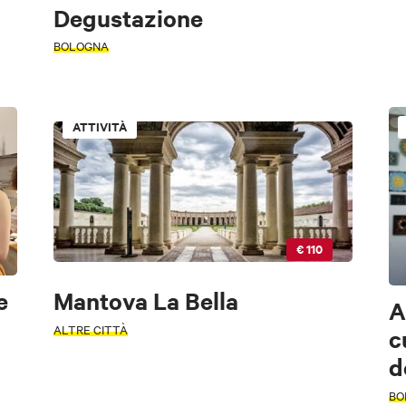
Degustazione
BOLOGNA
CARD
ATTIVITÀ
od & Drink
Musica e
Natura e
Lifestyle
Sport e Mot
Spettacolo
Paesaggio
€ 110
e
Mantova La Bella
A
ostra solo esperienze convenzionati BWC
ALTRE CITTÀ
c
Natura e
Musica e
Food & Drink
Sport e Motori
Lifestyl
Paesaggio
Spettacolo
d
opri cos'è la Bologna Welcome Card
BO