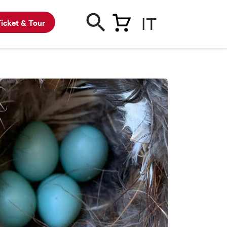
IT
icket & Tour