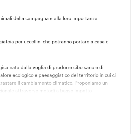
animali della campagna e alla loro importanza
iatoia per uccellini che potranno portare a casa e
ca nata dalla voglia di produrre cibo sano e di
lore ecologico e paesaggistico del territorio in cui ci
trastare il cambiamento climatico. Proponiamo un
izionale attraverso metodi a basso impatto
 abitanti. Preservando l’agroecosistema nel quale
ltissima qualità disponibili per i nostri clienti a km