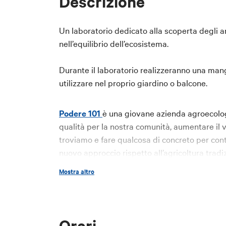
Descrizione
Un laboratorio dedicato alla scoperta degli 
nell’equilibrio dell’ecosistema.
Durante il laboratorio realizzeranno una mang
utilizzare nel proprio giardino o balcone.
Podere 101
è una giovane azienda agroecologi
qualità per la nostra comunità, aumentare il va
troviamo e fare qualcosa di concreto per con
nuovo approccio rispetto all’agricoltura trad
ambientale, che rispettano la natura e i suoi
Mostra altro
operiamo, veniamo ricambiati con prodotti di a
zero.
Prezzi
:
Orari