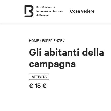
Sito Ufficiale di
Cosa vedere
Informazione turistica
di Bologna
HOME
/
ESPERIENZE
/
Gli abitanti della
campagna
ATTIVITÀ
€ 15 €