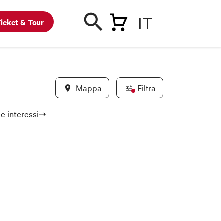
IT
icket & Tour
Mappa
Filtra
a e interessi➝