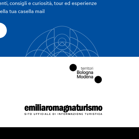
enti, consigli e curiosità, tour ed esperienze
lla tua casella mail
ori
e
Leaflet
|
©
OpenStreetMap
contributors ©
CARTO
LICA FILTRI
LICA FILTRI