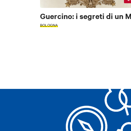
PERIODO
PERIODO
Guercino: i segreti di un M
Seleziona un pe
Seleziona un pe
BOLOGNA
+
−
CERCA
TIPOLOGIA
FILTRI
TIPOLOGIA
Accessibile
ATTIVITÀ
INTERESSI
FILTRI