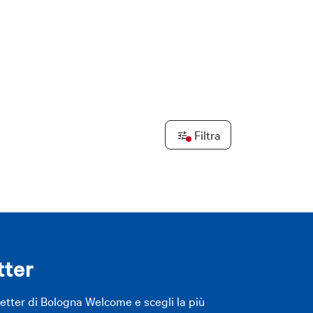
Filtra
tter
letter di Bologna Welcome e scegli la più