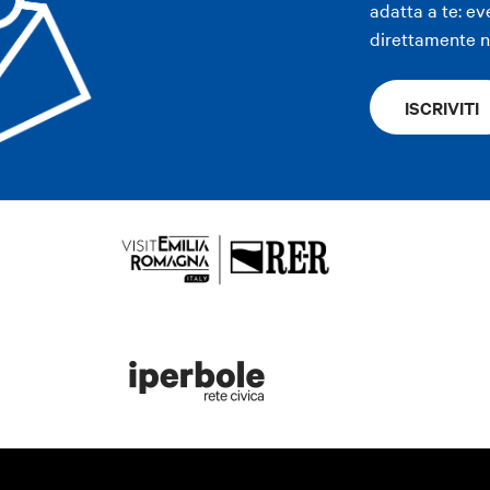
adatta a te: ev
direttamente ne
od & Drink
Musica e
Natura e
Lifestyle
Sport e Mot
Spettacolo
Paesaggio
ISCRIVITI
ostra solo esperienze convenzionati BWC
Natura e
Musica e
Food & Drink
Sport e Motori
Lifestyl
Paesaggio
Spettacolo
opri cos'è la Bologna Welcome Card
ppennino
Area imolese
Pianura
Modena
Altre città
ppennino
Area imolese
Pianura
Modena
Altre città
APP
APP