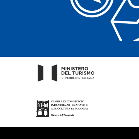
Accessibile
Arte e Cultura
Fo
INTERESSI
M
Arte e Cultura
Sc
ZONA
ZONA
Bologna
A
Bologna
A
Cancella filtri
Cancella filtri