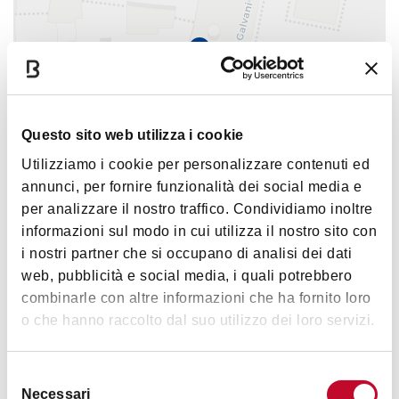
Ne scopriremo le storie certo, ma le
soprese non finiscono
1
qui!
Una scala ben nascosta ci porterà alle
stanze superiori
, alla
sala
Predicatore
, alla sala della
Musica
da cui si potrà
Questo sito web utilizza i cookie
godere di un
affaccio mozzafiato sulla navata,
e
non
Utilizziamo i cookie per personalizzare contenuti ed
dimentichiamo la quadreria settecentesca della
Sagrestia
e
|
©
contributors ©
Leaflet
OpenStreetMap
CARTO
annunci, per fornire funzionalità dei social media e
lo splendido
Museo.
per analizzare il nostro traffico. Condividiamo inoltre
1
informazioni sul modo in cui utilizza il nostro sito con
Contenuti inediti, scorci inattesi, una
Piazza Galvani
i nostri partner che si occupano di analisi dei dati
serata
ricchissima
davvero
imperdibile
!
web, pubblicità e social media, i quali potrebbero
COME ARRIVARE
combinarle con altre informazioni che ha fornito loro
Intero
: € 25
o che hanno raccolto dal suo utilizzo dei loro servizi.
Punto di ritrovo:
Interessi
Selezione
Piazza Galvani, Bologna (vicino alla statua)
Necessari
del