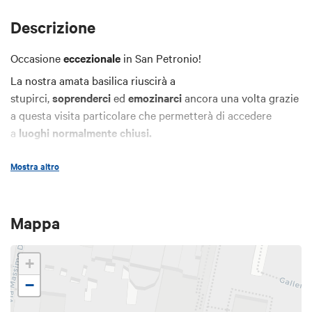
Descrizione
Occasione
eccezionale
in San Petronio!
La nostra amata basilica riuscirà a
stupirci,
soprenderci
ed
emozinarci
ancora una volta grazie
a questa visita particolare che permetterà di accedere
a
luoghi normalmente chiusi.
Mostra altro
Come vi immaginate i suoi sotterranei? Attraverso quali
pertugi potremo accedere alle
cripte private
al di sotto
delle
cappelle gentilizie?
Mappa
Scoprendo
passaggi nascosti
e botole riusciremo a
scendere negli
spazi privati
della
cappella Aldrovandi
–
celeberrima perchè custodisce il capo e il corpo di
San
+
Petronio
– e della
cappella Baciocchi,
nella quale
−
riposa
Elisa Bonaparte
, sorella di Napoleone, e il marito
principe
Felice Baciocchi.