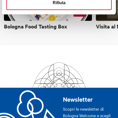
Rifiuta
€ 43
Bologna Food Tasting Box
Visita a
Newsletter
Scopri le newsletter di
Bologna Welcome e scegli