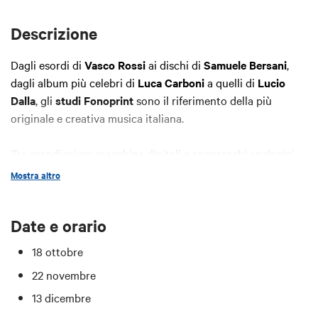
Descrizione
Dagli esordi di
Vasco Rossi
ai dischi di
Samuele Bersani
,
dagli album più celebri di
Luca Carboni
a quelli di
Lucio
Dalla
, gli
studi Fonoprint
sono il riferimento della più
originale e creativa musica italiana.
Tra grandi mixer, macchine digitali e apparecchi analogici,
oggi Fonoprint è un ‘
Museo del suono e della canzone
’ e
Mostra altro
apre le sue porte al pubblico che avrà l’occasione, unica, di
condividere gli spazi e gli strumenti che hanno permesso a
Date e orario
tante idee di diventare canzoni entrate nella storia della
cultura popolare italiana.
18 ottobre
22 novembre
Le visite guidate, condotte da
Paola Cevenini
, fondatrice di
Fonoprint e ‘memoria storica’ degli studi e dal giornalista e
13 dicembre
saggista musicale
Pierfrancesco Pacoda
porteranno i