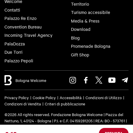
Welcome
Territorio
Contatti
Turismo accessibile
Palazzo Re Enzo
Media & Press
Convention Bureau
Download
Incoming Travel Agency
Blog
PalaDozza
Promenade Bologna
Due Torri
Gift Shop
Palazzo Pepoli
Bologna Welcome
Privacy Policy
Cookie Policy
Accessibilità
Condizioni di Utilizzo
Condizioni di Vendita
Criteri di pubblicazione
©2026 All rights reserved. Fondazione Bologna Welcome | Piazza del
Nettuno, 1, 40124 - Bologna | P.I. e C.F. 04159281205 | REA: BO - 573761 |
Telefono
+39 051 6583111
| Email:
info@bolognawelcome.it
|
PEC:
fondazionebolognawelcome@legalmail.it