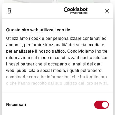
Via Bocca di Lupo 6, Bologna
1
Rimborso e modifiche
:
Cancellazione con rimborso o modifica della prenotazione
possibili fino a 96 ore prima dell’inizio dell’attività.
Questo sito web utilizza i cookie
Utilizziamo i cookie per personalizzare contenuti ed
La vendita dei servizi turistici è gestita da
Bologna
annunci, per fornire funzionalità dei social media e
|
©
contributors ©
Leaflet
OpenStreetMap
CARTO
Welcome Travel Agency
.
per analizzare il nostro traffico. Condividiamo inoltre
informazioni sul modo in cui utilizza il nostro sito con
1
i nostri partner che si occupano di analisi dei dati
Via Bocca di Lupo, 6,
web, pubblicità e social media, i quali potrebbero
Bologna
combinarle con altre informazioni che ha fornito loro
o che hanno raccolto dal suo utilizzo dei loro servizi.
COME ARRIVARE
Selezione
Necessari
del
Immagini
consenso