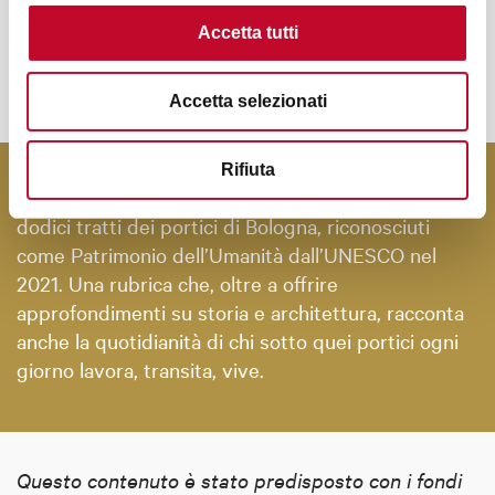
Accetta tutti
SCOPRI I PORTICI UNESCO DI BOLOGNA
Accetta selezionati
Rifiuta
“All’ombra dei portici” è la rubrica che esplora i
dodici tratti dei portici di Bologna, riconosciuti
come Patrimonio dell’Umanità dall’UNESCO nel
2021. Una rubrica che, oltre a offrire
approfondimenti su storia e architettura, racconta
anche la quotidianità di chi sotto quei portici ogni
giorno lavora, transita, vive.
Questo contenuto è stato predisposto con i fondi