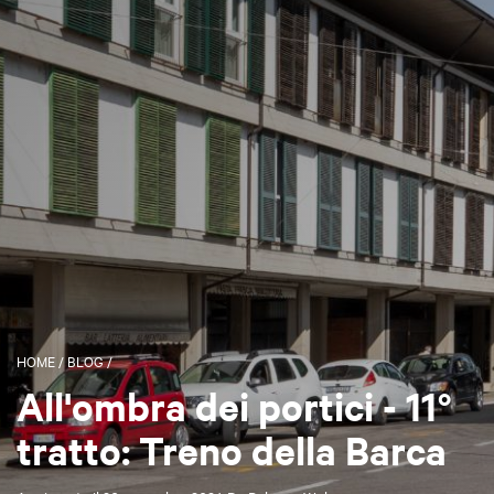
HOME
/
BLOG
/
All'ombra dei portici - 11°
tratto: Treno della Barca