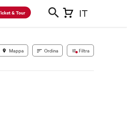
IT
icket & Tour
Mappa
Ordina
Filtra
In evidenza
Convenzionati BWC
Novità