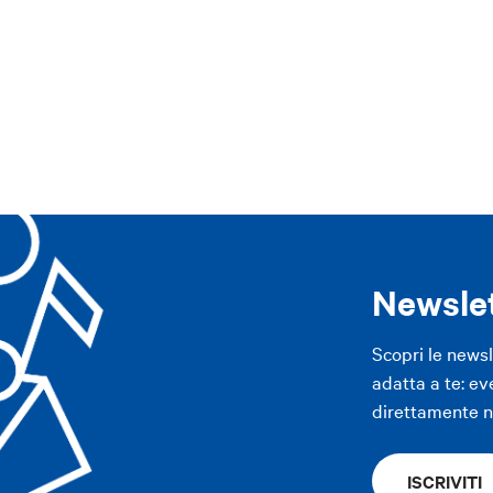
ppennino
Area imolese
Pianura
Modena
Altre città
APP
Newsle
Scopri le news
adatta a te: ev
direttamente ne
ISCRIVITI