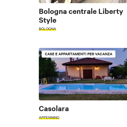
Bed & Breakfast
TIPOLOGIA
Bologna centrale Liberty
ATTIVITÀ
Ostelli
Res
Style
BOLOGNA
FILTRI
FILTRI
Accessibile
Accessibile
CASE E APPARTAMENTI PER VACANZA
INTERESSI
ZONA
Bologna
A
Arte e Cultura
Casolara
APPENNINO
Cancella filtri
ZONA