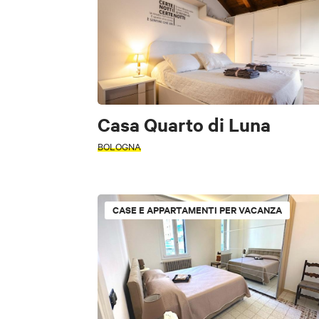
Casa Quarto di Luna
BOLOGNA
PERIODO
Seleziona un pe
CASE E APPARTAMENTI PER VACANZA
+
−
CERCA
TIPOLOGIA
Affittacamere