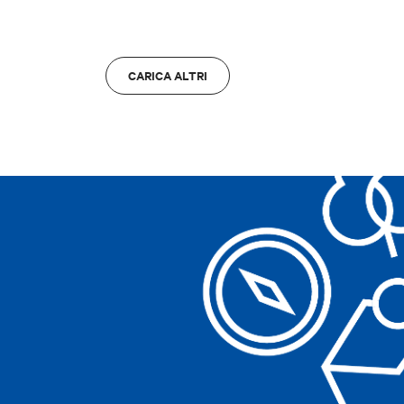
Bologna
A
CARICA ALTRI
Cancella filtri