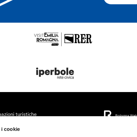
azioni turistiche
Bologna Wel
zza il tuo viaggio
 i cookie
orio
Privacy Policy
Coo