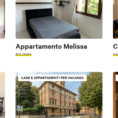
Appartamento Melissa
C
BOLOGNA
SA
riodo
CASE E APPARTAMENTI PER VACANZA
Alberghi
Agriturismo
Altre possibilità di alloggio
Aree di