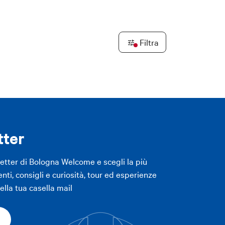
Leaflet
|
©
OpenStreetMap
contributors ©
CARTO
Filtra
LICA FILTRI
tter
letter di Bologna Welcome e scegli la più
enti, consigli e curiosità, tour ed esperienze
lla tua casella mail