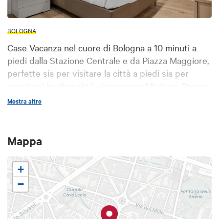
BOLOGNA
Case Vacanza nel cuore di Bologna a 10 minuti a
piedi dalla Stazione Centrale e da Piazza Maggiore,
perfette sia per visitare la città a piedi sia per
spostarsi in altre città vicine come Modena, Parma,
Ravenna, Firenze, Venezia.
Mostra altro
Mappa
+
−