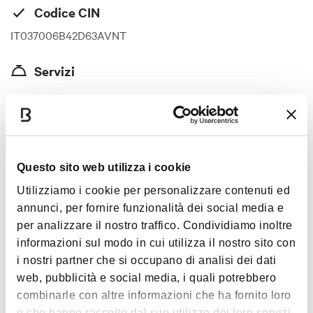
Codice CIN
IT037006B42D63AVNT
Servizi
Appartamenti di nuova ristrutturazione con:
Mostra altro
2 camere matrimoniali e 2 bagni
possibilità in alcuni di aggiungere 2 posti in divano
letto
Immagini
Questo sito web utilizza i cookie
In tutti gli appartamenti sono disponibili i servizi
Utilizziamo i cookie per personalizzare contenuti ed
essenziali e oltre
annunci, per fornire funzionalità dei social media e
per analizzare il nostro traffico. Condividiamo inoltre
Prezzo
informazioni sul modo in cui utilizza il nostro sito con
200€
i nostri partner che si occupano di analisi dei dati
web, pubblicità e social media, i quali potrebbero
Carte accettate
combinarle con altre informazioni che ha fornito loro
Bancomat, Mastercard, Visa, American Express, Revolut,
o che hanno raccolto dal suo utilizzo dei loro servizi.