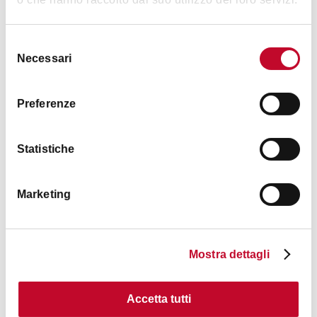
Stripe, Link
Selezione
Animali accettati
Necessari
del
No
consenso
Preferenze
Statistiche
Marketing
Contatti
Mostra dettagli
Accetta tutti