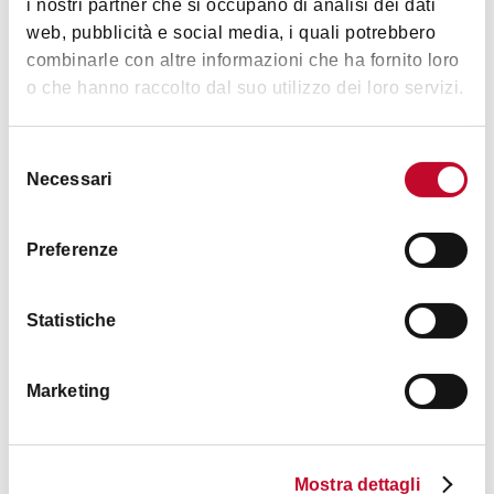
i nostri partner che si occupano di analisi dei dati
web, pubblicità e social media, i quali potrebbero
combinarle con altre informazioni che ha fornito loro
B&B Carosello
o che hanno raccolto dal suo utilizzo dei loro servizi.
BOLOGNA
Selezione
Necessari
del
BED & BREAKFAST
consenso
Preferenze
Statistiche
Marketing
A due passi
PIAZZA MAGGIORE - INDIPENDENZA
Mostra dettagli