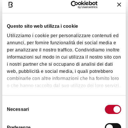
Dettagli
Codice CIN
Questo sito web utilizza i cookie
IT037006A12AQL7GPQ
Utilizziamo i cookie per personalizzare contenuti ed
annunci, per fornire funzionalità dei social media e
Servizi
per analizzare il nostro traffico. Condividiamo inoltre
informazioni sul modo in cui utilizza il nostro sito con
Accessibilità disabili
Mostra altro
i nostri partner che si occupano di analisi dei dati
Accesso internet in camera
web, pubblicità e social media, i quali potrebbero
Carte di credito
combinarle con altre informazioni che ha fornito loro
Orari
o che hanno raccolto dal suo utilizzo dei loro servizi.
Ristorante vegetariano
Sala Congressi
Selezione
Ristorante/Sala Colazione
annuale
Necessari
del
Aria condizionata
consenso
Sala lettura separata
Preferenze