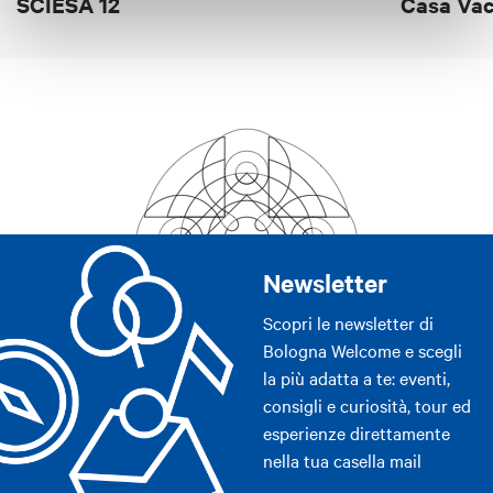
SCIESA 12
Casa Va
Filodiffusione/radio in camera
Sala TV separata
Si accettano piccoli animali domestici
Pulizia calzature
Newsletter
Scopri le newsletter di
Bologna Welcome e scegli
la più adatta a te: eventi,
consigli e curiosità, tour ed
esperienze direttamente
nella tua casella mail