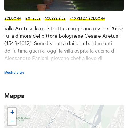
BOLOGNA
3 STELLE
ACCESSIBILE
< 10 KM DA BOLOGNA
Villa Aretusi, la cui struttura originaria risale al ‘600,
fu la dimora del pittore bolognese Cesare Aretusi
(1549-1612). Semidistrutta dai bombardamenti
dell’ultima guerra, oggi la villa ospita la cucina di
Alessandro Panichi, giovane chef allievo di
Gualtiero Marchesi, mentre la sala è affidata al
maître Giuseppe Sportelli, più volte eletto Miglior
Mostra altro
Maître d’Italia.
Mappa
+
−