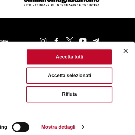
come
Accetta tutti
kie Policy
Accessibilità
Condizioni di Utilizzo
ta
Criteri di pubblicazione
Accetta selezionati
served. Fondazione Bologna Welcome | Piazza del Nettuno, 1,
I. e C.F. 04159281205 | REA: BO - 573761 |
583111
| Email:
info@bolognawelcome.it
|
Rifiuta
ognawelcome@legalmail.it
ing
Mostra dettagli