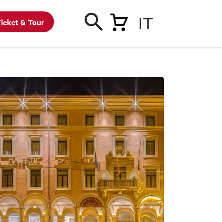
IT
icket & Tour