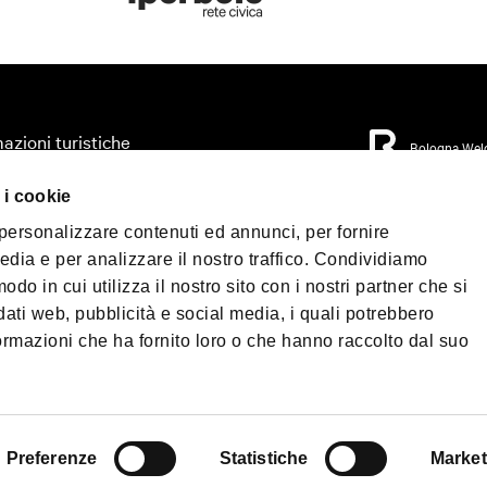
azioni turistiche
Bologna Wel
zza il tuo viaggio
 i cookie
orio
Privacy Policy
Coo
 personalizzare contenuti ed annunci, per fornire
Condizioni di Vendi
mo accessibile
edia e per analizzare il nostro traffico. Condividiamo
 & Press
odo in cui utilizza il nostro sito con i nostri partner che si
©2026 All rights re
load
40124 - Bologna | P.
dati web, pubblicità e social media, i quali potrebbero
Telefono
+39 051 6
ormazioni che ha fornito loro o che hanno raccolto dal suo
PEC:
fondazionebol
enade Bologna
Shop
Preferenze
Statistiche
Market