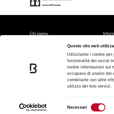
Chi siamo
Inform
Fondazione Bologna Welcome
Organi
Questo sito web utilizza
Contatti
Territ
Utilizziamo i cookie per
Palazzo Re Enzo
Turis
funzionalità dei social m
Convention Bureau
Media
inoltre informazioni sul m
Incoming Travel Agency
Down
occupano di analisi dei 
combinarle con altre inf
PalaDozza
Blog
utilizzo dei loro servizi.
Due Torri
Prom
Palazzo Pepoli
Gift 
Selezione
Necessari
del