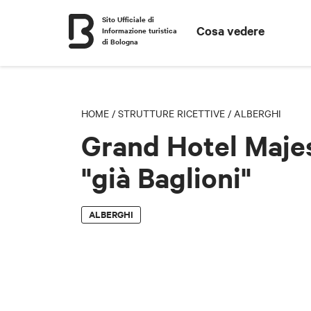
Sito Ufficiale di
Cosa vedere
Informazione turistica
di Bologna
HOME
/
STRUTTURE RICETTIVE
/
ALBERGHI
Grand Hotel Maje
"già Baglioni"
ALBERGHI