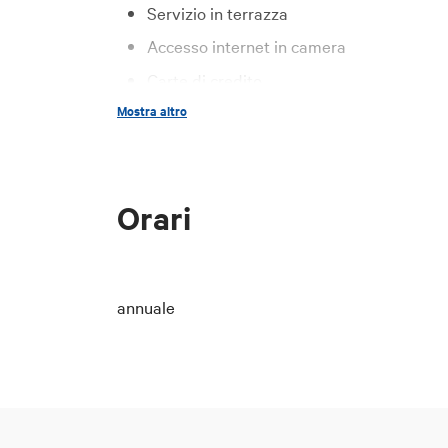
Servizio in terrazza
Accesso internet in camera
Carte di credito
Mostra altro
Sala Congressi
Ristorante/Sala Colazione
Aria condizionata
Orari
Sala lettura separata
Sauna
Ascensore
annuale
Asciugacapelli
Bar
Servizio transfer
Sevizio baby sitting