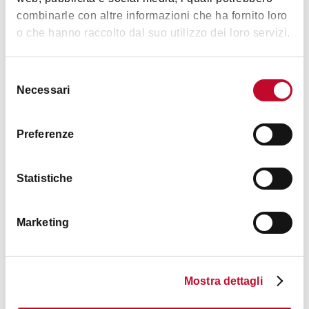
BOLOGNA
combinarle con altre informazioni che ha fornito loro
o che hanno raccolto dal suo utilizzo dei loro servizi.
ATTIVITÀ
Selezione
Necessari
del
consenso
Preferenze
Statistiche
€ 20
Il Tasso Monumentale
Marketing
ATTIVITÀ
Mostra dettagli