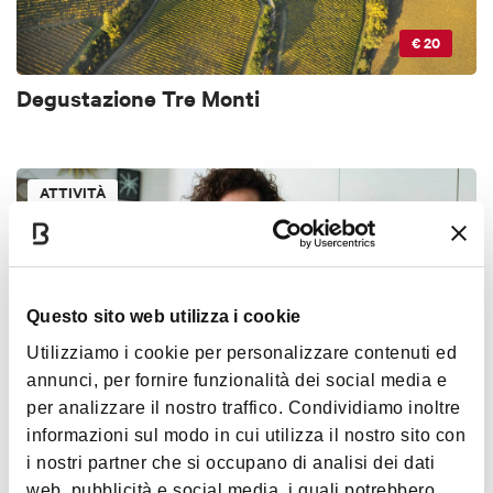
€ 20
Degustazione Tre Monti
ATTIVITÀ
Questo sito web utilizza i cookie
Utilizziamo i cookie per personalizzare contenuti ed
annunci, per fornire funzionalità dei social media e
€ 95
per analizzare il nostro traffico. Condividiamo inoltre
informazioni sul modo in cui utilizza il nostro sito con
Autentica esperienza di cucina bolognese a
i nostri partner che si occupano di analisi dei dati
casa della Cesarina Paola
web, pubblicità e social media, i quali potrebbero