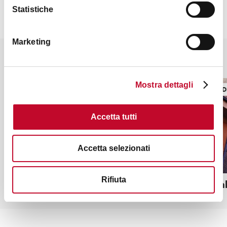
Statistiche
Marketing
Potrebbe interessarti anche
Mostra dettagli
TORRI, EDIFICI STORICI
TORRI, ED
Accetta tutti
Accetta selezionati
Rifiuta
Albergo del Pellegrino
Torre Gal