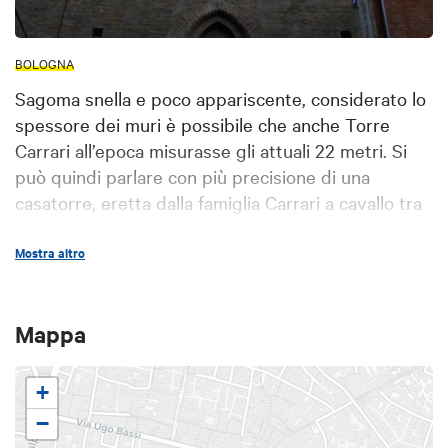
BOLOGNA
Sagoma snella e poco appariscente, considerato lo
spessore dei muri è possibile che anche Torre
Carrari all’epoca misurasse gli attuali 22 metri. Si
può quindi parlare con più precisione di una
casatorre, eretta dalla famiglia Carrari a cavallo tra
il XII e XIII secolo. Le casetorri rappresentano uno
dei culmini della maestria muraria medievale. Via di
Mostra altro
mezzo tra la casa lignea e quella in muratura,
coniuga una maggior abitabilità alla solidità,
Mappa
all’igiene e alla sicurezza, strutturale e degli
abitanti. La famiglia Carrari in origine era
proprietaria di una grossa fetta di isolato tra le
+
attuali vie de’ Toschi, Marchesana e Foscherari,
−
dove possedevano la loro chiesa gentilizia, la loro