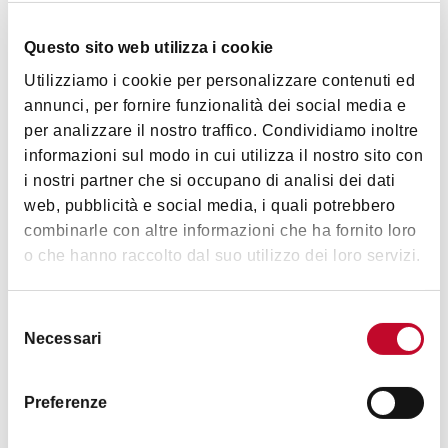
sostanzialmente salvaguardata. Fonte: Bologna la
selva turrita progetto di valorizzazione del
Questo sito web utilizza i cookie
patrimonio storico-architettonico bolognese
Arte e Cultura
Utilizziamo i cookie per personalizzare contenuti ed
finanziato dalla Fondazione del Monte.
annunci, per fornire funzionalità dei social media e
per analizzare il nostro traffico. Condividiamo inoltre
informazioni sul modo in cui utilizza il nostro sito con
i nostri partner che si occupano di analisi dei dati
web, pubblicità e social media, i quali potrebbero
combinarle con altre informazioni che ha fornito loro
o che hanno raccolto dal suo utilizzo dei loro servizi.
Orari
Selezione
Necessari
del
Torre privata non visitabile all'interno
consenso
Preferenze
Contatti