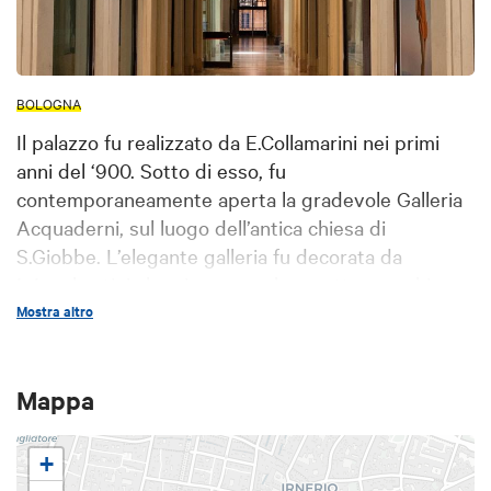
BOLOGNA
Il palazzo fu realizzato da E.Collamarini nei primi
anni del ‘900. Sotto di esso, fu
contemporaneamente aperta la gradevole Galleria
Acquaderni, sul luogo dell’antica chiesa di
S.Giobbe. L’elegante galleria fu decorata da
L.Lambertini che vi pose anche quattro vecchie
stampe policrome rappresentanti Piazza Maggiore,
Mostra altro
la Processione della Madonna di San Luca, Piazza
San Domenico e Piazza Malpighi.
Mappa
+