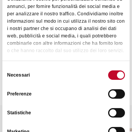
annunci, per fornire funzionalità dei social media e
per analizzare il nostro traffico. Condividiamo inoltre
informazioni sul modo in cui utilizza il nostro sito con
Arte e Cultura
i nostri partner che si occupano di analisi dei dati
web, pubblicità e social media, i quali potrebbero
combinarle con altre informazioni che ha fornito loro
o che hanno raccolto dal suo utilizzo dei loro servizi.
Selezione
Necessari
del
Contatti
consenso
Preferenze
Statistiche
Potrebbe interessarti anche
Marketing