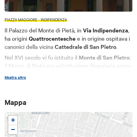
PIAZZA MAGGIORE - INDIPENDENZA
Il Palazzo del Monte di Pietà, in
Via Indipendenza
,
ha origini
Quattrocentesche
e in origine ospitava i
canonici della vicina
Cattedrale di San Pietro
.
Nel XVI secolo vi fu istituito il
Monte di San Pietro
;
il Monte di Pietà era un’istituzione finanziaria senza
scopo di lucro che erogava prestiti di limitata
Mostra altro
entità in cambio di un pegno.
Mappa
+
−