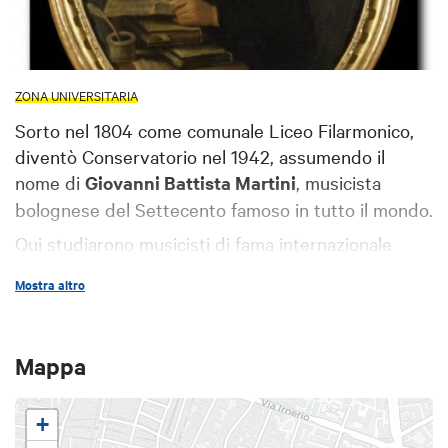
ZONA UNIVERSITARIA
Sorto nel 1804 come comunale Liceo Filarmonico,
diventò Conservatorio nel 1942, assumendo il
nome di
Giovanni Battista Martini
, musicista
bolognese del Settecento famoso in tutto il mondo.
Qui studiarono musicisti di fama internazionale
come
Rossini
,
Donizetti
,
Malipiero
,
Molinari
Mostra altro
Pradelli
. Oggi conta un centinaio di docenti,
impegnati in discipline classiche, ma anche nuove
come la musica elettronica, la musica d’uso, il jazz.
Mappa
+