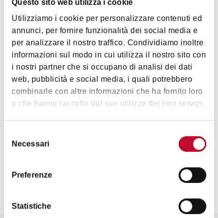
Interessi
Questo sito web utilizza i cookie
Utilizziamo i cookie per personalizzare contenuti ed
annunci, per fornire funzionalità dei social media e
per analizzare il nostro traffico. Condividiamo inoltre
Arte e Cultura
Musica e
informazioni sul modo in cui utilizza il nostro sito con
Spettacolo
i nostri partner che si occupano di analisi dei dati
web, pubblicità e social media, i quali potrebbero
combinarle con altre informazioni che ha fornito loro
o che hanno raccolto dal suo utilizzo dei loro servizi.
Selezione
Contatti
Necessari
del
consenso
Preferenze
Statistiche