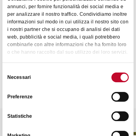
annunci, per fornire funzionalità dei social media e
per analizzare il nostro traffico. Condividiamo inoltre
informazioni sul modo in cui utilizza il nostro sito con
Arte e Cultura
i nostri partner che si occupano di analisi dei dati
web, pubblicità e social media, i quali potrebbero
combinarle con altre informazioni che ha fornito loro
o che hanno raccolto dal suo utilizzo dei loro servizi.
Selezione
Necessari
del
Contatti
consenso
Preferenze
Statistiche
Potrebbe interessarti anche
Marketing