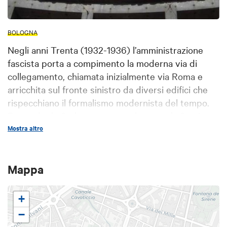
BOLOGNA
Negli anni Trenta (1932-1936) l’amministrazione
fascista porta a compimento la moderna via di
collegamento, chiamata inizialmente via Roma e
arricchita sul fronte sinistro da diversi edifici che
rispecchiano il formalismo modernista del tempo.
Partendo da Sud e proseguendo verso la Stazione
ferroviaria si incontrano: la monumentale facciata
Mostra altro
concava del Palazzo del Gas all’angolo con via delle
Lame (1935-36, architetti Alberto Legnani e
Mappa
Luciano Petrucci) con il famoso fregio plastico a
bassorilievo dedicato al ciclo del Gas; il cosiddetto
Palazzo Faccetta Nera (1936 architetto Francesco
+
Santini) dall’estrema cura per il dettaglio visibile
−
nella decorazione inusuale a losanghe concentriche;