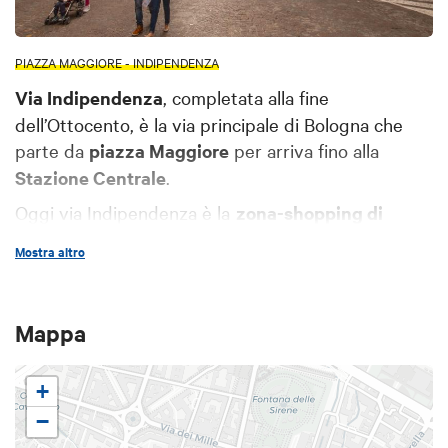
PIAZZA MAGGIORE - INDIPENDENZA
Via Indipendenza
, completata alla fine
dell’Ottocento, è la via principale di Bologna che
parte da
piazza Maggiore
per arriva fino alla
Stazione Centrale
.
Oggi via Indipendenza è la
zona-shopping di
Bologna
, con tanti negozi di abbigliamento e non
Mostra altro
solo, ospita anche importanti luoghi di cultura,
come l'
Arena del Sole
, e passa da
Piazza VIII
Agosto
.
Mappa
+
−