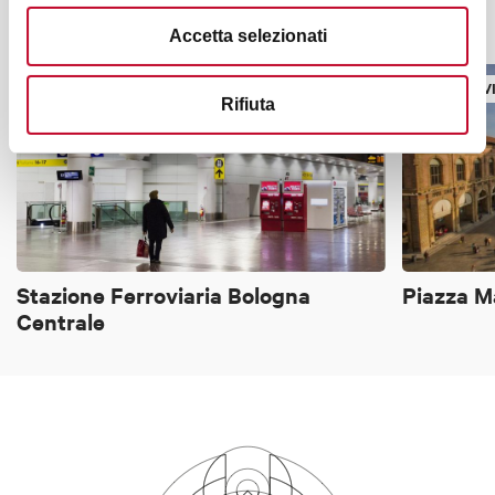
Potrebbe interessarti anche
Accetta selezionati
ALTRO
PIAZZE, 
Rifiuta
Stazione Ferroviaria Bologna
Piazza M
Centrale