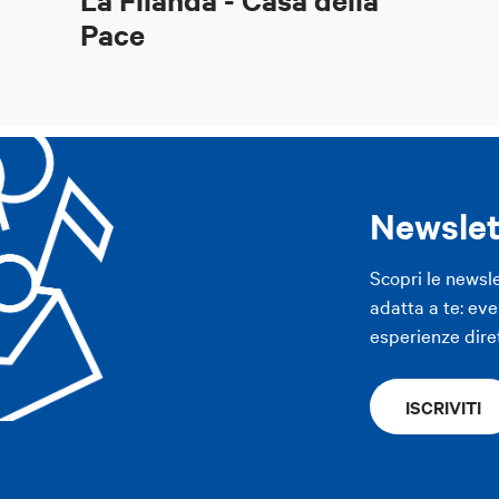
Pace
Newslet
Scopri le newsl
adatta a te: even
esperienze dire
ISCRIVITI