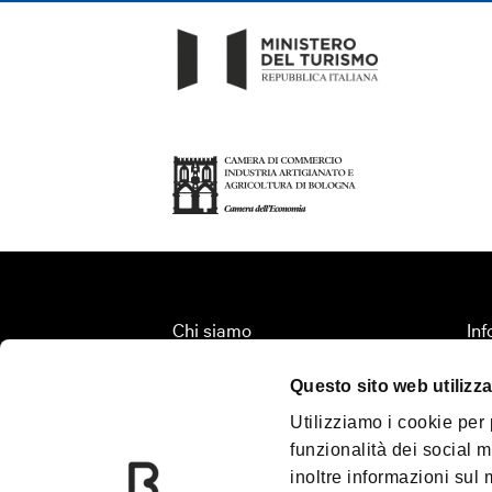
Chi siamo
Inf
Fondazione Bologna Welcome
Org
Questo sito web utilizza
Contatti
Ter
Utilizziamo i cookie per
Palazzo Re Enzo
Tur
funzionalità dei social m
Convention Bureau
Me
inoltre informazioni sul m