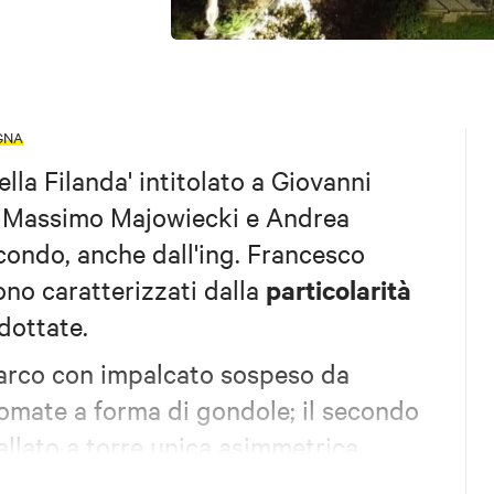
GNA
ella Filanda' intitolato a Giovanni
. Massimo Majowiecki e Andrea
econdo, anche dall'ing. Francesco
particolarità
ono caratterizzati dalla
dottate.
 arco con impalcato sospeso da
agomate a forma di gondole; il secondo
llato a torre unica asimmetrica,
 ed elegante di un cigno. Le opere,