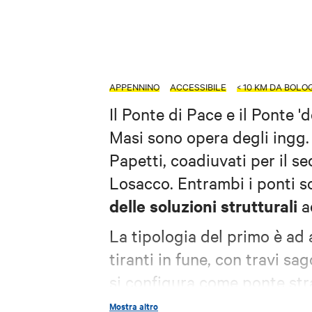
APPENNINO
ACCESSIBILE
< 10 KM DA BOLO
Il Ponte di Pace e il Ponte 'd
Masi sono opera degli ingg
Papetti, coadiuvati per il s
Losacco. Entrambi i ponti s
delle soluzioni strutturali
a
La tipologia del primo è ad
tiranti in fune, con travi s
si configura come ponte stra
ispirato alla figura leggera
Mostra altro