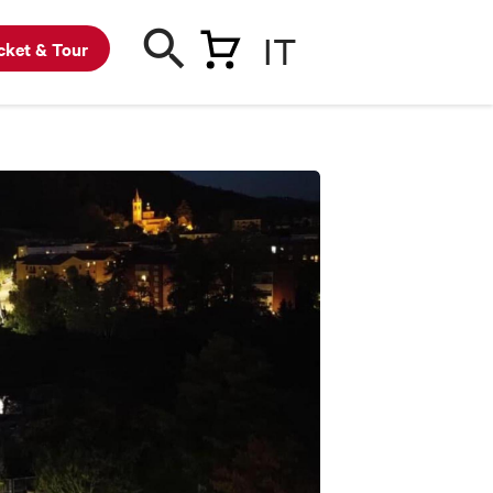
IT
cket & Tour