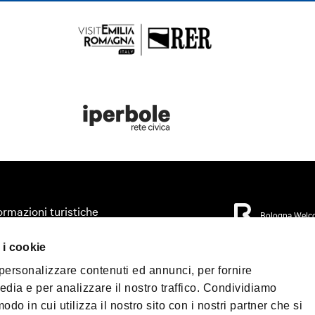
ormazioni turistiche
Bologna Welc
anizza il tuo viaggio
 i cookie
ritorio
Privacy Policy
Cook
 personalizzare contenuti ed annunci, per fornire
Condizioni di Vendita
ismo accessibile
edia e per analizzare il nostro traffico. Condividiamo
dia & Press
odo in cui utilizza il nostro sito con i nostri partner che si
©2026 All rights res