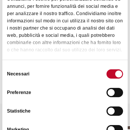
annunci, per fornire funzionalità dei social media e
per analizzare il nostro traffico. Condividiamo inoltre
informazioni sul modo in cui utilizza il nostro sito con
Arte e Cultura
i nostri partner che si occupano di analisi dei dati
web, pubblicità e social media, i quali potrebbero
combinarle con altre informazioni che ha fornito loro
o che hanno raccolto dal suo utilizzo dei loro servizi.
Selezione
Necessari
del
Contatti
consenso
Preferenze
Statistiche
Potrebbe interessarti anche
Marketing