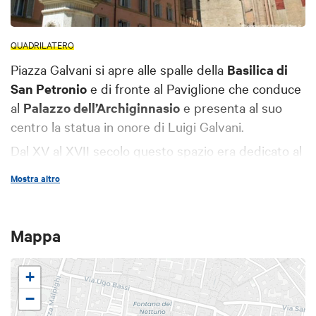
QUADRILATERO
Piazza Galvani si apre alle spalle della
Basilica di
San Petronio
e di fronte al Paviglione che conduce
al
Palazzo dell’Archiginnasio
e presenta al suo
centro la statua in onore di Luigi Galvani.
Dal XV al XVII secolo questo spazio era dedicato al
mercato della seta, mentre solo dal 1563 venne
Mostra altro
costruito il Palazzo dell’Archiginnasio, con la
conseguente demolizione del vicino isolato e
l’apertura di un largo, la futura Piazza Galvani, che
Mappa
avrebbe dato maggior decoro e risalto al Palazzo.
+
−