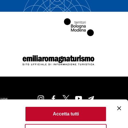
come
Accetta tutti
kie Policy
Accessibilità
Condizioni di Utilizzo
ta
Criteri di pubblicazione