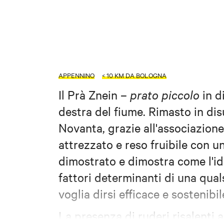
APPENNINO
< 10 KM DA BOLOGNA
I
l Prà Znein
–
prato piccolo
in d
destra del fiume. Rimasto in disu
Novanta, grazie all'associazione
attrezzato e reso fruibile con u
dimostrato e dimostra come l'ide
fattori determinanti di una qual
voglia dirsi efficace e sostenibi
La presenza di ruderi risalenti 