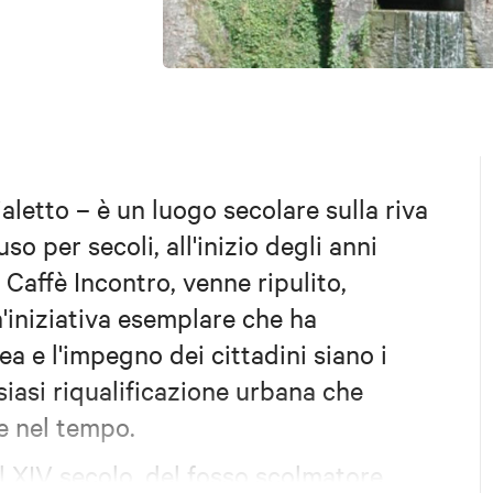
ialetto –
è un luogo secolare sulla riva
so per secoli, all'inizio degli anni
 Caffè Incontro, venne ripulito,
n'iniziativa esemplare che ha
a e l'impegno dei cittadini siano i
siasi riqualificazione urbana che
le nel tempo.
al XIV secolo, del fosso scolmatore