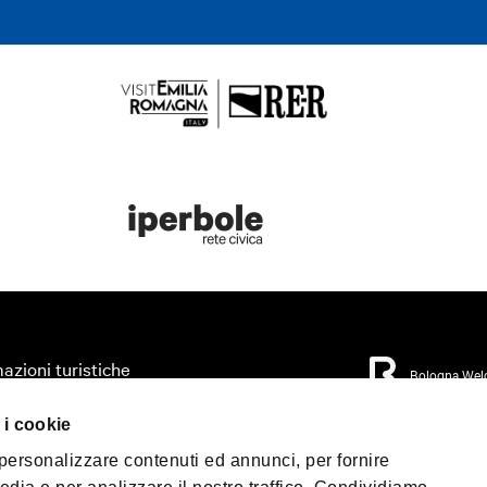
azioni turistiche
Bologna Wel
zza il tuo viaggio
 i cookie
orio
Privacy Policy
Coo
 personalizzare contenuti ed annunci, per fornire
Condizioni di Vendi
mo accessibile