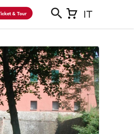
IT
icket & Tour