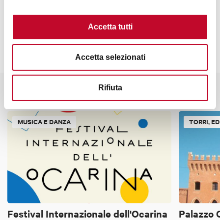
Contatti
Accetta tutti
Accetta selezionati
Rifiuta
Potrebbe interessarti anche
MUSICA E DANZA
TORRI, ED
Festival Internazionale dell'Ocarina
Palazzo 