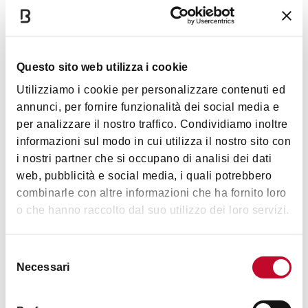
Gli spazi consentono in tutte le sale buona possibilità di
movimento, sosta e fruizione di quasi tutte le opere
esposte. Alcune rampe hanno una pendenza eccessiva e
Mostra altro
traversine antisdrucciolo scomode per le carrozzine, in
Questo sito web utilizza i cookie
particolare se elettriche. Per raggiungere il museo è a
Utilizziamo i cookie per personalizzare contenuti ed
disposizione un ascensore spazioso. E’ presente un bagno
Orari
annunci, per fornire funzionalità dei social media e
attrezzato.
per analizzare il nostro traffico. Condividiamo inoltre
informazioni sul modo in cui utilizza il nostro sito con
Lunedì
Chiuso
i nostri partner che si occupano di analisi dei dati
web, pubblicità e social media, i quali potrebbero
Disabilità uditive
combinarle con altre informazioni che ha fornito loro
Martedì
14:00-19:00
Il museo, situato al secondo piano di palazzo D’Accursio, è
o che hanno raccolto dal suo utilizzo dei loro servizi.
raggiungibile con ascensore e ben indicato. Il museo è
fruibile in maniera autonoma, poichè l'itinerario è chiaro e
Mercoledì
10:00-19:00
ben segnalato. I pannelli esplicativi e le schede di sala
Selezione
Necessari
numerate, risultano ricchi di informazioni anche se
del
Giovedì
14:00-19:00
richiedono buona competenza linguistica e conoscenza
consenso
storica. Non sono previste modalità di comunicazione visiva