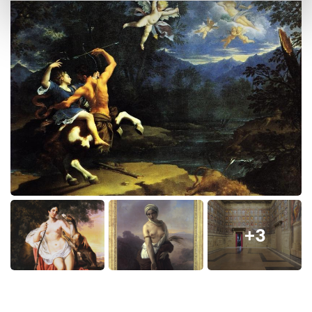
Visite guidate
Sezione didattica
Bookshop
Sala conferenze
Depliant (italiano, inglese, francese, tedesco)
Sono previste visite guidate per scolaresche su
prenotazione durante tutto l'anno scolastico:
Prenotazioni on line
didatticabo.midaticket.it
;
Info: Sezione Didattica tel. +39 0512193922 (lunedì,
mercoledì e venerdì dalle 9 alle 13) e +39 051 2193933
(martedì e giovedì dalle 13 alle 17)
+3
oppure
edubolognamusei@comune.bologna.it