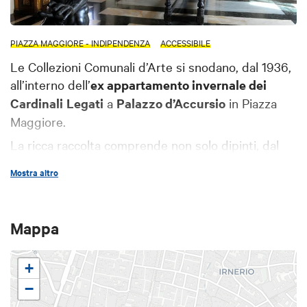
PIAZZA MAGGIORE - INDIPENDENZA
ACCESSIBILE
Le Collezioni Comunali d’Arte si snodano, dal 1936,
all’interno dell’
ex appartamento invernale dei
Cardinali
Legati
a
Palazzo d’Accursio
in Piazza
Maggiore.
La ricca raccolta comprende non solo dipinti, dal
Medioevo fino ai giorni nostri, ma anche oggetti
Mostra altro
d’arte, mobili, porcellane, tessuti, pizzi, ricami,
miniature e importanti crocifissi lignei. Le collezioni,
infatti, si configurano come un “
museo arredato
”,
Mappa
articolandosi in sale che mantengono intatte le
decorazioni originarie e in cui l’arredo è
+
protagonista.
−
Di notevole pregio è la
Sala Urbana
, risalente al