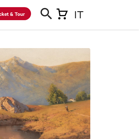
IT
cket & Tour