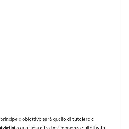
o principale obiettivo sarà quello di
tutelare e
ivistici
e qualsiasi altra testimonianza sull’attività