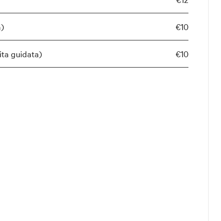
a)
€10
ita guidata)
€10