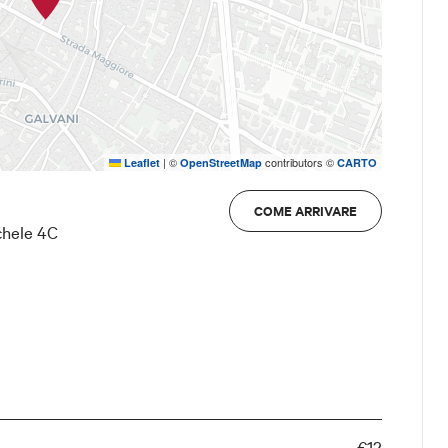
|
©
contributors ©
Leaflet
OpenStreetMap
CARTO
COME ARRIVARE
chele 4C
€12