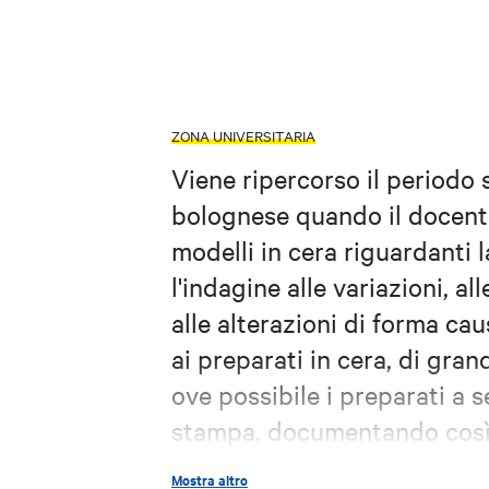
ZONA UNIVERSITARIA
Viene ripercorso il periodo 
bolognese quando il docente
modelli in cera riguardanti 
l'indagine alle variazioni, a
alle alterazioni di forma ca
ai preparati in cera, di gran
ove possibile i preparati a 
stampa, documentando così 
dell'epoca. La descrizione 
Mostra altro