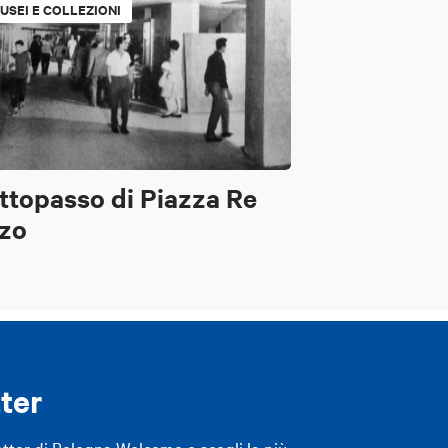
USEI E COLLEZIONI
ttopasso di Piazza Re
zo
ter
etter di Bologna Welcome e scegli la più