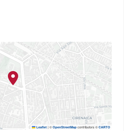
rum Università di Bologna Il museo
 Museale d'Ateneo Alma Mater
logna
|
©
contributors ©
Leaflet
OpenStreetMap
CARTO