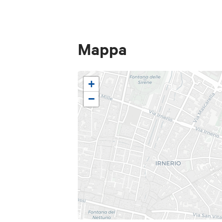
d'Ateneo Alma Mater Studio
fa parte del SMA - Sistema
Studiorum Università di Bo
Mappa
+
−