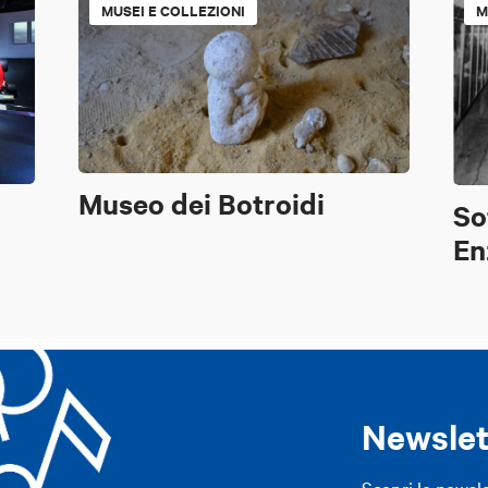
MUSEI E COLLEZIONI
M
Museo dei Botroidi
o
So
En
Newslet
Scopri le newsl