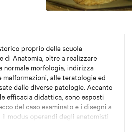
storico proprio della scuola
 di Anatomia, oltre a realizzare
la normale morfologia, indirizza
lle malformazioni, alle teratologie ed
usate dalle diverse patologie. Accanto
de efficacia didattica, sono esposti
secco del caso esaminato e i disegni a
il modus operandi degli anatomisti
è tratta da SMA - Sistema Museale