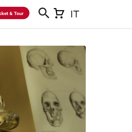
IT
cket & Tour