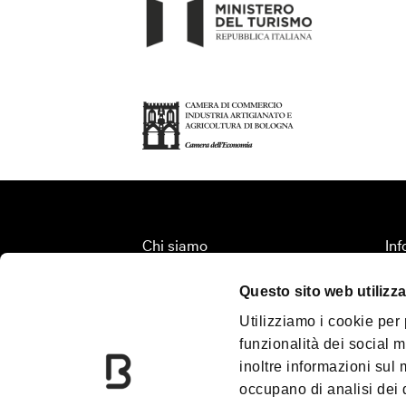
Chi siamo
Inf
Fondazione Bologna Welcome
Org
Questo sito web utilizza
Contatti
Ter
Utilizziamo i cookie per
Palazzo Re Enzo
Tur
funzionalità dei social m
Convention Bureau
Me
inoltre informazioni sul m
Incoming Travel Agency
Do
occupano di analisi dei 