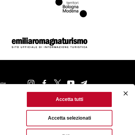
ome
Accetta tutti
ie Policy
Accessibilità
Condizioni di Utilizzo
Criteri di pubblicazione
Accetta selezionati
erved. Fondazione Bologna Welcome | Piazza del
logna | P.I. e C.F. 04159281205 | REA: BO - 573761 |
83111
| Email:
info@bolognawelcome.it
|