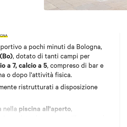
OGNA
portivo a pochi minuti da Bologna,
(Bo)
, dotato di tanti campi per
o a 7, calcio a 5
, compreso di bar e
a o dopo l'attività fisica.
ente ristrutturati a disposizione
piscina all'aperto
a nella
,
ircondata da un tranquillo parco, è