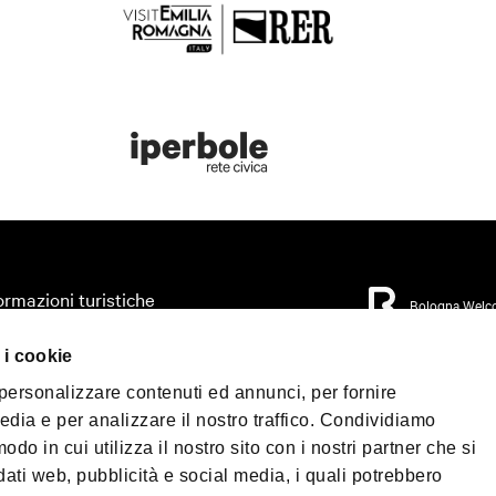
ormazioni turistiche
Bologna Welc
anizza il tuo viaggio
 i cookie
ritorio
Privacy Policy
Cook
 personalizzare contenuti ed annunci, per fornire
Condizioni di Vendita
ismo accessibile
edia e per analizzare il nostro traffico. Condividiamo
dia & Press
odo in cui utilizza il nostro sito con i nostri partner che si
©2026 All rights res
wnload
Nettuno, 1, 40124 - Bo
dati web, pubblicità e social media, i quali potrebbero
Telefono
+39 051 65