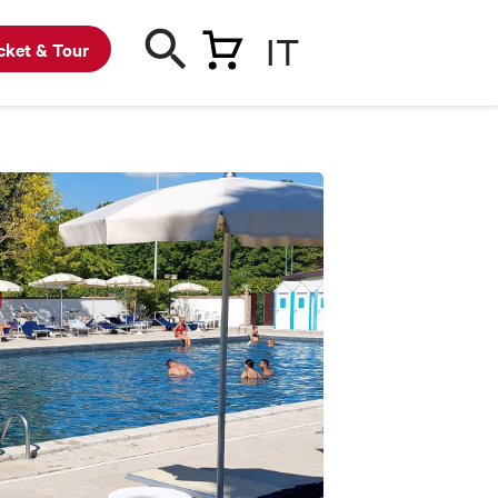
IT
cket & Tour