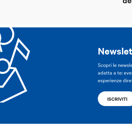
de
Newslet
Scopri le newsl
adatta a te: even
esperienze dire
ISCRIVITI