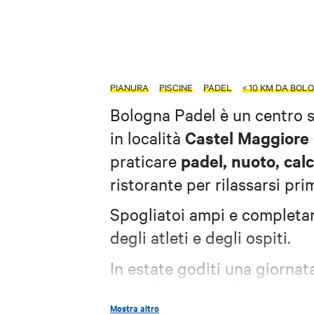
PIANURA
PISCINE
PADEL
< 10 KM DA BOL
Bologna Padel è un centro s
Castel Maggiore 
in località
padel, nuoto, calci
praticare
ristorante per rilassarsi prim
Spogliatoi ampi e completam
degli atleti e degli ospiti.
In estate goditi una giornat
completamente rinnovata e c
Mostra altro