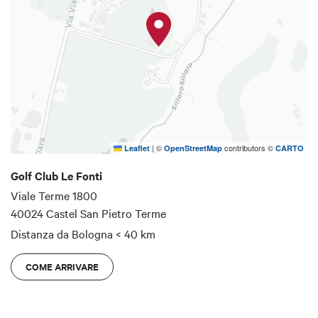
da ricordare. Al suo interno ospita
Le Fonti Golf
Academy
che organizza, con moderne strutture di
apprendimento, golf clinic individuali e collettive
particolarmente dedicate ai turisti stranieri con
insegnanti di lingua inglese.
Guarda la scheda tecnica
qui.
|
©
contributors ©
Leaflet
OpenStreetMap
CARTO
Golf Club Le Fonti
Viale Terme 1800
40024 Castel San Pietro Terme
Distanza da Bologna
< 40 km
COME ARRIVARE