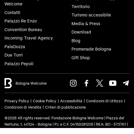
Welcome
Territorio
Contatti
Turismo accessibile
Palazzo Re Enzo
Media & Press
Convention Bureau
Download
Incoming Travel Agency
Blog
PalaDozza
Promenade Bologna
Due Torri
Gift Shop
Palazzo Pepoli
Bologna Welcome
Privacy Policy
Cookie Policy
Accessibilità
Condizioni di Utilizzo
Condizioni di Vendita
Criteri di pubblicazione
©2026 All rights reserved. Fondazione Bologna Welcome | Piazza del
Nettuno, 1, 40124 - Bologna | P.I. e C.F. 04159281205 | REA: BO - 573761 |
Telefono
+39 051 6583111
| Email:
info@bolognawelcome.it
|