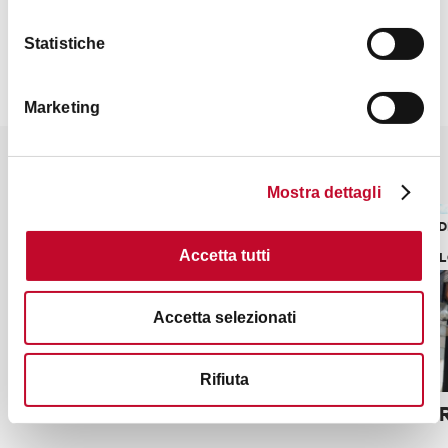
Statistiche
Marketing
Potrebbe interessarti anche
Mostra dettagli
LUOGHI DI SHOPPING
LUOGHI D
Accetta tutti
ARCHEOL
Accetta selezionati
Rifiuta
Serrazanetti
Galleria