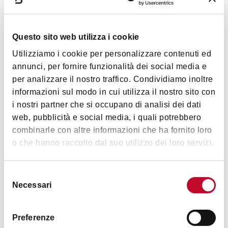
Questo sito web utilizza i cookie
Lifestyle
Utilizziamo i cookie per personalizzare contenuti ed
annunci, per fornire funzionalità dei social media e
per analizzare il nostro traffico. Condividiamo inoltre
informazioni sul modo in cui utilizza il nostro sito con
i nostri partner che si occupano di analisi dei dati
web, pubblicità e social media, i quali potrebbero
combinarle con altre informazioni che ha fornito loro
Orari
o che hanno raccolto dal suo utilizzo dei loro servizi.
Da lunedì a sabato 8:30-13:30, 15:30-19:30; chiuso domenica
Selezione
Necessari
del
consenso
Contatti
Preferenze