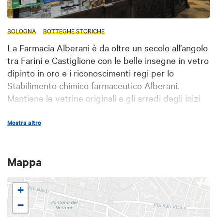
BOLOGNA
BOTTEGHE STORICHE
La Farmacia Alberani è da oltre un secolo all’angolo
tra Farini e Castiglione con le belle insegne in vetro
dipinto in oro e i riconoscimenti regi per lo
Stabilimento chimico farmaceutico Alberani.
Mantiene le vetrine originali e gli arredi degli inizi
del Novecento con il bancone riccamente decorato
e importanti lampadari.
Mostra altro
Mappa
+
−