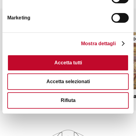
Marketing
Potrebbe interessarti anche
LUOGHI DI SHOPPING
LUOGHI D
Mostra dettagli
Accetta tutti
Accetta selezionati
Giusti
Farmacia
Rifiuta