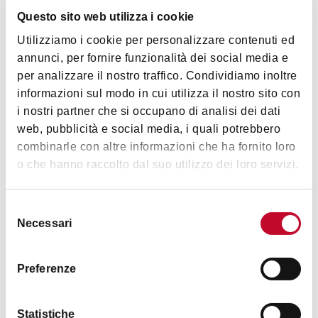
Questo sito web utilizza i cookie
Utilizziamo i cookie per personalizzare contenuti ed
annunci, per fornire funzionalità dei social media e
per analizzare il nostro traffico. Condividiamo inoltre
informazioni sul modo in cui utilizza il nostro sito con
Orari
i nostri partner che si occupano di analisi dei dati
web, pubblicità e social media, i quali potrebbero
combinarle con altre informazioni che ha fornito loro
Per conoscere gli orari dei singoli esercizi e le aperture
o che hanno raccolto dal suo utilizzo dei loro servizi.
straordinarie consultare il sito web
Selezione
Necessari
del
Contatti
consenso
Preferenze
Statistiche