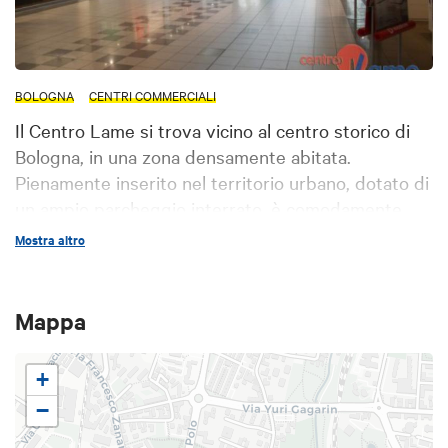
BOLOGNA
CENTRI COMMERCIALI
Il Centro Lame si trova vicino al centro storico di
Bologna, in una zona densamente abitata.
Pienamente inserito nel territorio urbano, dotato di
un ampio parcheggio interrato, è comodamente
raggiungibile anche coi mezzi pubblici.
Mostra altro
Mappa
+
−