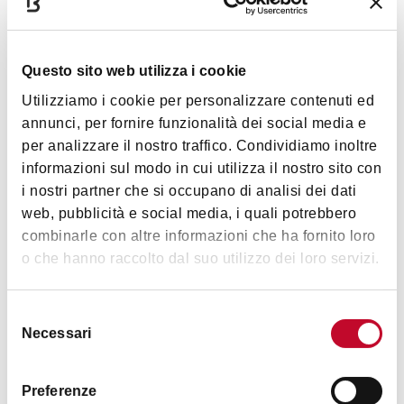
Lifestyle
Questo sito web utilizza i cookie
Utilizziamo i cookie per personalizzare contenuti ed
annunci, per fornire funzionalità dei social media e
per analizzare il nostro traffico. Condividiamo inoltre
informazioni sul modo in cui utilizza il nostro sito con
i nostri partner che si occupano di analisi dei dati
web, pubblicità e social media, i quali potrebbero
Orari
combinarle con altre informazioni che ha fornito loro
o che hanno raccolto dal suo utilizzo dei loro servizi.
Per conoscere gli orari dei singoli esercizi e le aperture
Selezione
straordinarie consultare il sito web
Necessari
del
consenso
Preferenze
Contatti