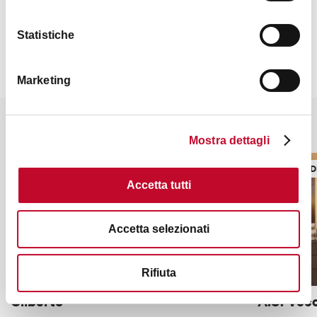
Statistiche
Marketing
Potrebbe interessarti anche
Mostra dettagli
LUOGHI DI SHOPPING
LUOGHI D
Accetta tutti
Accetta selezionati
Rifiuta
Gilberto
A.C. Vecc