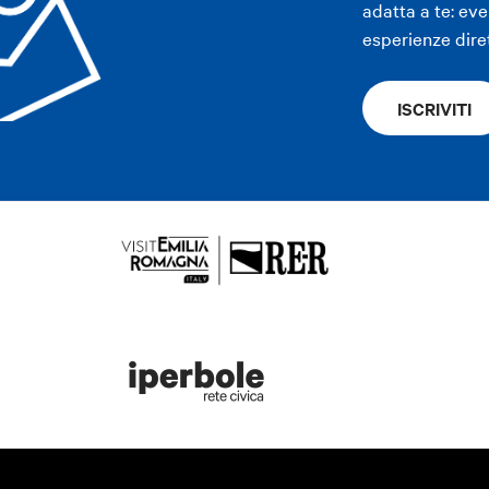
adatta a te: even
esperienze dire
ISCRIVITI