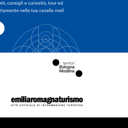
ti, consigli e curiosità, tour ed
ttamente nella tua casella mail