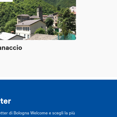
anaccio
ter
etter di Bologna Welcome e scegli la più