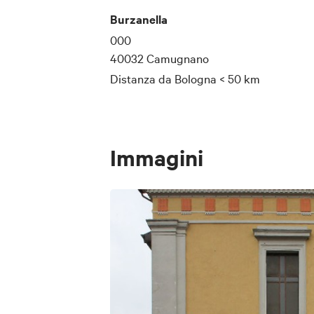
Sette Dolori. All'interno è 
Burzanella
dipinta, raffigurante la Mad
000
40032 Camugnano
sette spade conficcate nel 
Distanza da Bologna
< 50 km
Immagini