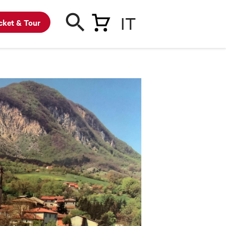
IT
cket & Tour