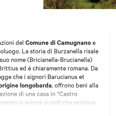
Comune di Camugnano
azioni del
e
oluogo. La storia di Burzanella risale
l suo nome (Bricianella-Brucianella)
 Brittius ed è chiaramente romana. Da
legge che i signori Barucianus et
origine longobarda
, offrono beni alla
zione di una casa in “Castro
umento si evince quindi che esisteva
o o fortilizio). E’ interessante