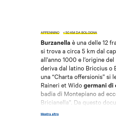
APPENNINO
< 50 KM DA BOLOGNA
Burzanella
è una delle 12 fr
si trova a circa 5 km dal cap
all’anno 1000 e l’origine de
deriva dal latino Briccius o
una “Charta offersionis” si 
germani di 
Raineri et Wido
badia di Montepiano ad ecce
Bricianella”. Da questo doc
qui anche un castrum (castell
Mostra altro