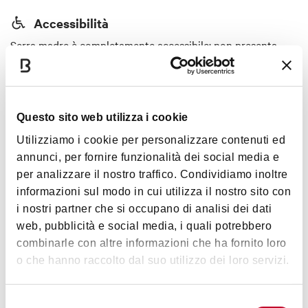
Accessibilità
Serra madre è completamente accessibile: non presenta
barriere architettoniche e offre servizi igienici attrezzati per
persone con disabilità
Animali accettati
Questo sito web utilizza i cookie
Gli animali sono benvenuti
Utilizziamo i cookie per personalizzare contenuti ed
annunci, per fornire funzionalità dei social media e
per analizzare il nostro traffico. Condividiamo inoltre
informazioni sul modo in cui utilizza il nostro sito con
i nostri partner che si occupano di analisi dei dati
Orari
web, pubblicità e social media, i quali potrebbero
combinarle con altre informazioni che ha fornito loro
o che hanno raccolto dal suo utilizzo dei loro servizi.
Orari variabili: gli orari di apertura variano in base agli
eventi e alle attività.
Selezione