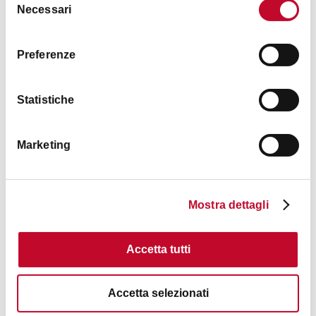
Necessari
del
consenso
Immagini
Preferenze
Statistiche
Marketing
Mostra dettagli
Accetta tutti
Accetta selezionati