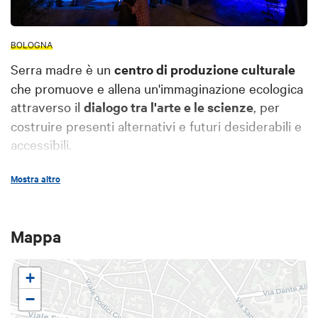
BOLOGNA
Serra madre è un
centro di produzione culturale
che promuove e allena un'immaginazione ecologica
attraverso il
dialogo tra l'arte e le scienze
, per
costruire presenti alternativi e futuri desiderabili e
accessibili.
Fondata da Kilowatt all’interno dello spazio de
Le
Mostra altro
Serre dei Giardini Margherita
a Bologna,
Serra
madre
è un
luogo in cui si ibridano competenze e
saperi
per offrire un contesto transdisciplinare alla
Mappa
cittadinanza, alla ricerca, alle imprese e alle
amministrazioni, e
favorire
così una
comprensione
+
sistemica e intersezionale della crisi ecologica
,
−
intesa come crisi di una società e di una cultura.